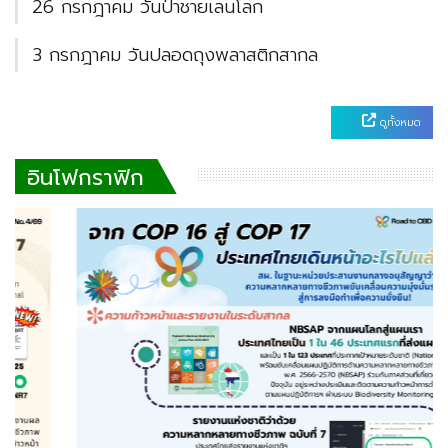
26 กรกฎาคม วันป่าชายเลนโลก
3 กรกฎาคม วันปลอดถุงพลาสติกสากล
ดูทั้งหมด
อินโฟกราฟิก