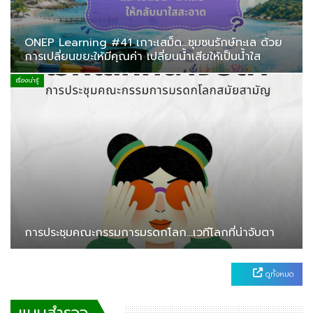
ONEP Learning #41 เกาะเสม็ด…ชุมชนรักษ์ทะเล ด้วย
การเปลี่ยนขยะให้มีคุณค่า เปลี่ยนน้ำเสียให้เป็นน้ำใส
เรื่องน่ารู้
การประชุมคณะกรรมการมรดกโลก…เวทีโลกที่น่าจับตา
ดูทั้งหมด
แบบสำรวจ