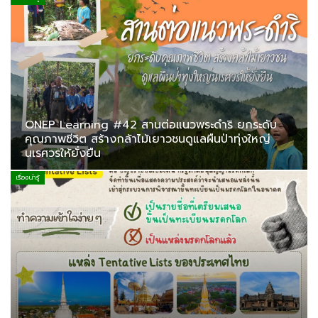
ONEP Learning #42 สานต่อแนวพระดำริ ยกระดับ
คุณภาพชีวิต สร้างกล้าไม้เยาวชนดูแลผืนป่าทุ่งใหญ่
นเรศวรให้ยั่งยืน
เรื่องน่ารู้