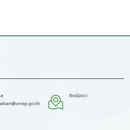
มล
ติดต่อเรา
raban@onep.go.th