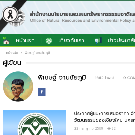
หน้าแรก
เกี่ยวกับเรา
ข่าวประชาสั
หน้าหลัก
พิเชษฐ์ จานชัยภูมิ
ผู้เขียน
พิเชษฐ์ จานชัยภูมิ
1662 โพสต์
0 CO
ประกาศผู้ชนะการเสนอราคา จ้
วัฒนธรรมของเชียงใหม่ นครห
22 กรกฎาคม 2569
22