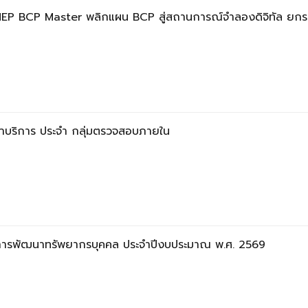
NEP BCP Master พลิกแผน BCP สู่สถานการณ์จำลองดิจิทัล ยกระด
มาบริการ ประจำ กลุ่มตรวจสอบภายใน
ะการพัฒนาทรัพยากรบุคคล ประจำปีงบประมาณ พ.ศ. 2569