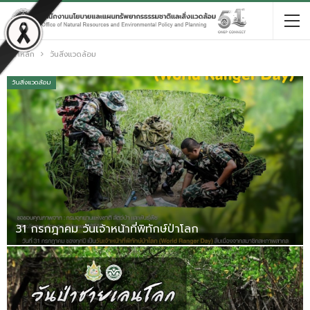
หน้าหลัก
วันสิ่งแวดล้อม
วันสิ่งแวดล้อม
31 กรกฎาคม วันเจ้าหน้าที่พิทักษ์ป่าโลก