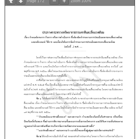
Page
1
/
2
Zoom
100%