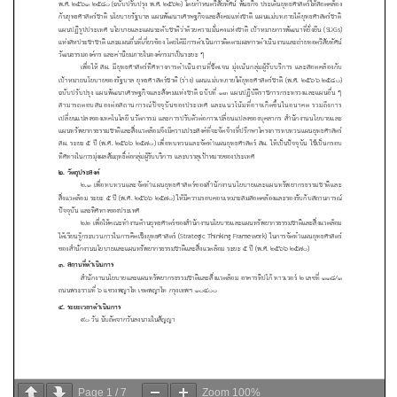
Page
1
/
7
Zoom
100%