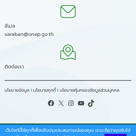
อีเมล
saraban@onep.go.th
ติดต่อเรา
นโยบายข้อมูล
I
นโยบายคุกกี้
I
นโยบายคุ้มครองข้อมูลส่วนบุคคล
Facebook
X
Instagram
YouTube
TikTok
เว็บไซต์นี้ใช้คุกกี้เพื่อปรับปรุงประสบการณ์ของคุณ เราจะถือว่าคุณรับได้
สงวนลิขสิทธิ์ © 2026 - สำนักงานนโยบายและแผน