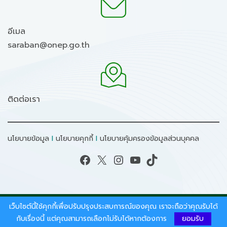
อีเมล
saraban@onep.go.th
ติดต่อเรา
นโยบายข้อมูล
I
นโยบายคุกกี้
I
นโยบายคุ้มครองข้อมูลส่วนบุคคล
Facebook
X
Instagram
YouTube
TikTok
เว็บไซต์นี้ใช้คุกกี้เพื่อปรับปรุงประสบการณ์ของคุณ เราจะถือว่าคุณรับได้
สงวนลิขสิทธิ์ © 2026 - สำนักงานนโยบายและแผน
ทรัพยากรธรรมชาติและสิ่งแวดล้อม.
กับเรื่องนี้ แต่คุณสามารถเลือกไม่รับได้หากต้องการ
ยอมรับ