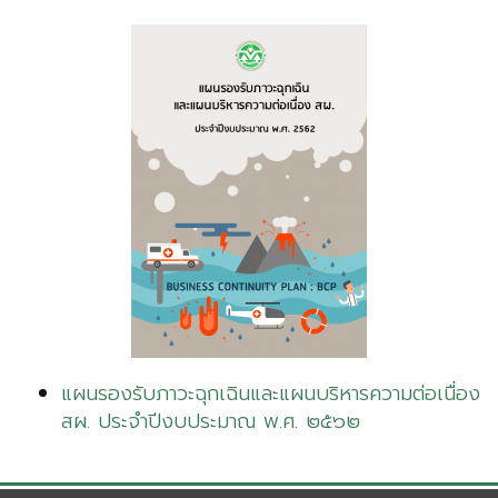
แผนรองรับภาวะฉุกเฉินและแผนบริหารความต่อเนื่อง
สผ. ประจำปีงบประมาณ พ.ศ. ๒๕๖๒