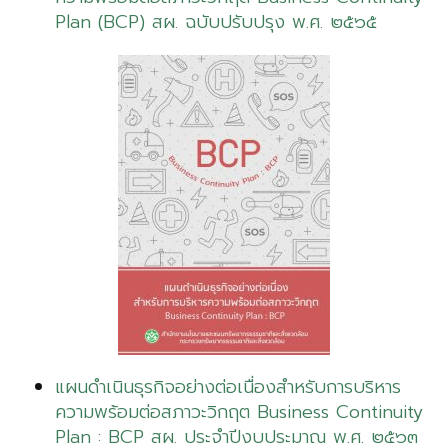
Plan (BCP) สผ. ฉบับปรับปรุง พ.ศ. ๒๕๖๕
แผนดำเนินธุรกิจอย่างต่อเนื่องสำหรับการบริหาร
ความพร้อมต่อสภาวะวิกฤต Business Continuity
Plan : BCP สผ. ประจำปีงบประมาณ พ.ศ. ๒๕๖๓