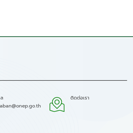
มล
ติดต่อเรา
raban@onep.go.th