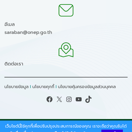
อีเมล
saraban@onep.go.th
ติดต่อเรา
นโยบายข้อมูล
I
นโยบายคุกกี้
I
นโยบายคุ้มครองข้อมูลส่วนบุคคล
Facebook
X
Instagram
YouTube
TikTok
เว็บไซต์นี้ใช้คุกกี้เพื่อปรับปรุงประสบการณ์ของคุณ เราจะถือว่าคุณรับได้
สงวนลิขสิทธิ์ © 2026 - สำนักงานนโยบายและแผน