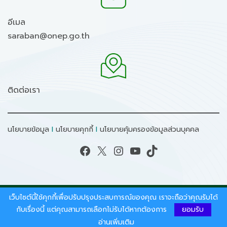
อีเมล
saraban@onep.go.th
ติดต่อเรา
นโยบายข้อมูล
I
นโยบายคุกกี้
I
นโยบายคุ้มครองข้อมูลส่วนบุคคล
Facebook
X
Instagram
YouTube
TikTok
เว็บไซต์นี้ใช้คุกกี้เพื่อปรับปรุงประสบการณ์ของคุณ เราจะถือว่าคุณรับได้
สงวนลิขสิทธิ์ © 2026 - สำนักงานนโยบายและแผน
ทรัพยากรธรรมชาติและสิ่งแวดล้อม.
กับเรื่องนี้ แต่คุณสามารถเลือกไม่รับได้หากต้องการ
ยอมรับ
อ่านเพิ่มเติม