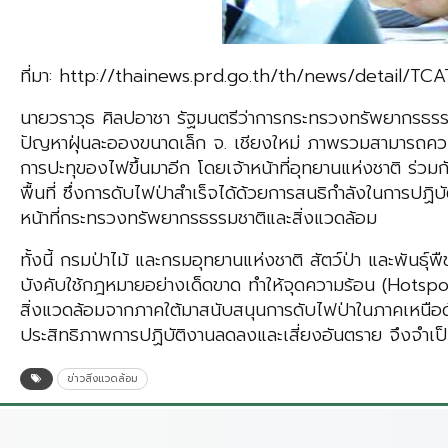
ที่มา: http://thainews.prd.go.th/th/news/detail
นายวราวุธ ศิลปอาชา รัฐมนตรีว่าการกระทรวงทรัพยากรธรร
ปัญหาฝุ่นละอองขนาดเล็ก จ. เชียงใหม่ ภาพรวมสามารถควบคุ
การปะทุของไฟขึ้นมาอีก โดยเจ้าหน้าที่อุทยานแห่งชาติ ร่วม
พื้นที่ ซึ่งการดับไฟป่าสำเร็จได้ด้วยการสนธิกำลังในการปฏ
หน้าที่กระทรวงทรัพยากรธรรมชาติและสิ่งแวดล้อม
ทั้งนี้ กรมป่าไม้ และกรมอุทยานแห่งชาติ สัตว์ป่า และพันธุ์
บังคับใช้กฎหมายอย่างเด็ดขาด ทำให้จุดความร้อน (Hotspot
สิ่งแวดล้อมจากภาคใต้มาสนับสนุนการดับไฟป่าในภาคเหนือด้ว
ประสิทธิภาพการปฏิบัติงานลดลงและเสี่ยงอันตราย จึงจำเป็
ข่าวสิ่งแวดล้อม