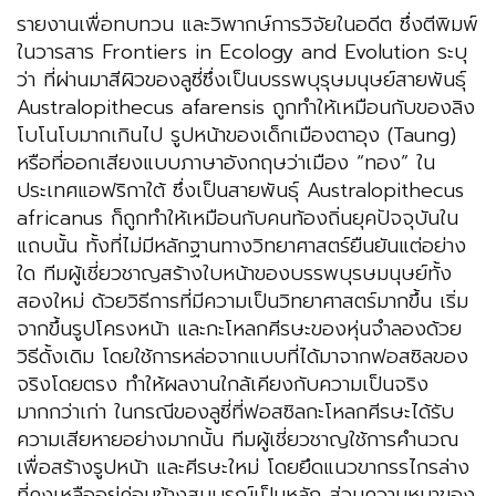
รายงานเพื่อทบทวน และวิพากษ์การวิจัยในอดีต ซึ่งตีพิมพ์
ในวารสาร Frontiers in Ecology and Evolution ระบุ
ว่า ที่ผ่านมาสีผิวของลูซี่ซึ่งเป็นบรรพบุรุษมนุษย์สายพันธุ์
Australopithecus afarensis ถูกทำให้เหมือนกับของลิง
โบโนโบมากเกินไป รูปหน้าของเด็กเมืองตาอุง (Taung)
หรือที่ออกเสียงแบบภาษาอังกฤษว่าเมือง “ทอง” ใน
ประเทศแอฟริกาใต้ ซึ่งเป็นสายพันธุ์ Australopithecus
africanus ก็ถูกทำให้เหมือนกับคนท้องถิ่นยุคปัจจุบันใน
แถบนั้น ทั้งที่ไม่มีหลักฐานทางวิทยาศาสตร์ยืนยันแต่อย่าง
ใด ทีมผู้เชี่ยวชาญสร้างใบหน้าของบรรพบุรษมนุษย์ทั้ง
สองใหม่ ด้วยวิธีการที่มีความเป็นวิทยาศาสตร์มากขึ้น เริ่ม
จากขึ้นรูปโครงหน้า และกะโหลกศีรษะของหุ่นจำลองด้วย
วิธีดั้งเดิม โดยใช้การหล่อจากแบบที่ได้มาจากฟอสซิลของ
จริงโดยตรง ทำให้ผลงานใกล้เคียงกับความเป็นจริง
มากกว่าเก่า ในกรณีของลูซี่ที่ฟอสซิลกะโหลกศีรษะได้รับ
ความเสียหายอย่างมากนั้น ทีมผู้เชี่ยวชาญใช้การคำนวณ
เพื่อสร้างรูปหน้า และศีรษะใหม่ โดยยึดแนวขากรรไกรล่าง
ที่คงเหลืออยู่ค่อนข้างสมบูรณ์เป็นหลัก ส่วนความหนาของ