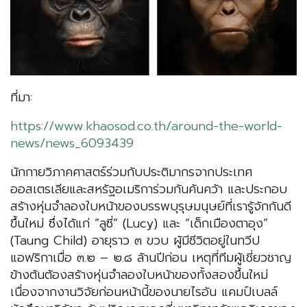
ที่มา:
https://www.khaosod.co.th/around-the-world-
news/news_6093439
นักกายวิภาคศาสตร์ร่วมกับประติมากรจากประเทศ
ออสเตรเลียและสหรัฐอเมริการ่วมกันค้นคว้า และประกอบ
สร้างหุ่นจำลองใบหน้าของบรรพบุรุษมนุษย์ที่เรารู้จักกันดี
ขึ้นใหม่ ซึ่งได้แก่ “ลูซี่” (Lucy) และ “เด็กเมืองตาอุง”
(Taung Child) อายุราว ๓ ขวบ ผู้มีชีวิตอยู่ในทวีป
แอฟริกาเมื่อ ๓.๒ – ๒.๘ ล้านปีก่อน เหตุที่ทีมผู้เชี่ยวชาญ
ข้างต้นต้องสร้างหุ่นจำลองใบหน้าของทั้งสองขึ้นใหม่
เนื่องจากงานวิจัยก่อนหน้านี้ของนายไรอัน แคมป์เบลล์