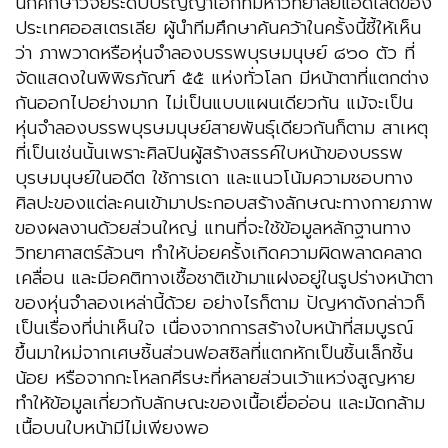
นักศึกษาวิจัยระดับปริญญาเอกที่มหาวิทยาลัยแอดิเลดของ
ประเทศออสเตรเลีย ผู้นำทีมศึกษาค้นคว้าในครั้งนี้ชี้ให้เห็น
ว่า ภาพวาดหรือหุ่นจำลองบรรพบุรษมนุษย์ ๘๖๐ ตัว ที่
จัดแสดงในพิพิธภัณฑ์ ๕๕ แห่งทั่วโลก มีหน้าตาที่แตกต่าง
กันออกไปอย่างมาก ไม่เป็นแบบแผนเดียวกัน แม้จะเป็น
หุ่นจำลองบรรพบุรษมนุษย์สายพันธุ์เดียวกันก็ตาม สาเหตุ
ที่เป็นเช่นนั้นเพราะศิลปินผู้สร้างสรรค์ใบหน้าของบรรพ
บุรษมนุษย์ในอดีต ใช้การเดา และแนวโน้มความชอบทาง
ศิลปะของแต่ละคนเข้ามาประกอบสร้างลักษณะทางกายภาพ
ของผลงานด้วยส่วนใหญ่ แทนที่จะใช้ข้อมูลหลักฐานทาง
วิทยาศาสตร์ล้วนๆ ทำให้บ่อยครั้งเกิดความผิดพลาดคลาด
เคลื่อน และมีอคติทางเชื้อชาติเข้ามาแฝงอยู่ในรูปร่างหน้าตา
ของหุ่นจำลองเหล่านี้ด้วย อย่างไรก็ตาม ปัญหาดังกล่าวก็
เป็นเรื่องที่น่าเห็นใจ เนื่องจากการสร้างใบหน้าที่สมบูรณ์
ขึ้นมาใหม่จากเศษชิ้นส่วนฟอสซิลที่แตกหักเป็นชิ้นเล็กชิ้น
น้อย หรือจากกะโหลกศีรษะที่หลายส่วนเว้าแหว่งสูญหาย
ทำให้ข้อมูลเกี่ยวกับลักษณะของเนื้อเยื่ออ่อน และมัดกล้าม
เนื้อบนใบหน้ามีไม่เพียงพอ