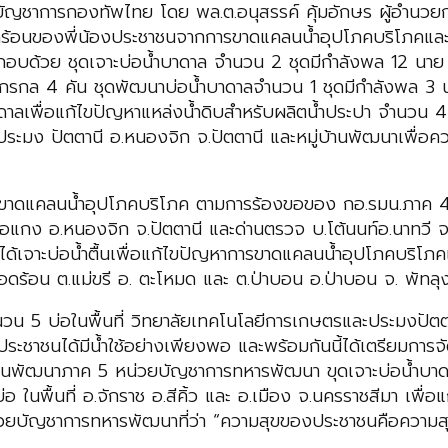
ญชาการกองทัพไทย โดย พล.ต.อนุสรรค์ คุ้มอักษร ผู้อำนว
อดร้อนของพี่น้องประชาชนจากการขาดแคลนน้ำอุปโภคบริโภคแ
อบด้วย ชุดเจาะบ่อน้ำบาดาล จำนวน 2 ชุดมีกำลังพล 12 นาย พ
ักรกล 4 คัน ชุดพัฒนาบ่อน้ำบาดาลจำนวน 1 ชุดมีกำลังพล 3 
บาดาลเพื่อแก้ไขปัญหาแหล่งน้ำดิบสำหรับผลิตน้ำประปา จำนวน 4
ระมง ปัตตานี อ.หนองจิก จ.ปัตตานี และหมู่บ้านพัฒนาเพื่อคว
ารขาดแคลนน้ำอุปโภคบริโภค ตามการร้องขอของ กอ.รมน.ภาค 4 
้อแกง อ.หนองจิก จ.ปัตตานี และด่านตรวจ บ.โต้นนท์อ.นาทวี จ.
 ได้เจาะบ่อน้ำตื้นเพื่อแก้ไขปัญหาการขาดแคลนน้ำอุปโภคบริ
ดือดร้อน ต.แม่ขรี อ. ตะโหมด และ ต.ป่าบอน อ.ป่าบอน จ. พัทล
วน 5 บ่อในพื้นที่ วิทยาลัยเทคโนโลยีการเกษตรและประมงปัตตา
้ประชาชนได้มีน้ำใช้อย่างเพียงพอ และพร้อมกันนี้ได้เตรียมกา
านพัฒนาภาค 5 หน่วยบัญชาการทหารพัฒนา ขุดเจาะบ่อน้ำบาดา
 ในพื้นที่ อ.จักราช อ.สีคิ้ว และ อ.เมือง จ.นครราชสีมา เพื
ยหน่วยบัญชาการทหารพัฒนาที่ว่า “ความสุขของประชาชนคือความส