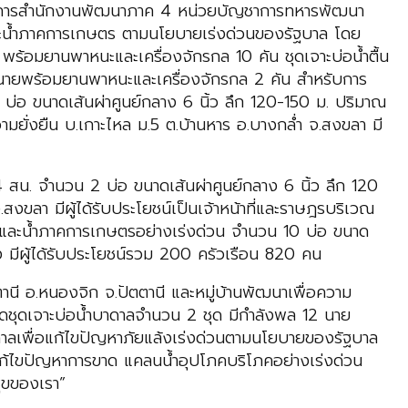
ยการสำนักงานพัฒนาภาค 4 หน่วยบัญชาการทหารพัฒนา
ละน้ำภาคการเกษตร ตามนโยบายเร่งด่วนของรัฐบาล โดย
ร้อมยานพาหนะและเครื่องจักรกล 10 คัน ชุดเจาะบ่อน้ำตื้น
นายพร้อมยานพาหนะและเครื่องจักรกล 2 คัน สำหรับการ
 บ่อ ขนาดเส้นผ่าศูนย์กลาง 6 นิ้ว ลึก 120-150 ม. ปริมาณ
ามยั่งยืน บ.เกาะไหล ม.5 ต.บ้านหาร อ.บางกล่ำ จ.สงขลา มี
สน. จำนวน 2 บ่อ ขนาดเส้นผ่าศูนย์กลาง 6 นิ้ว ลึก 120
สงขลา มีผู้ได้รับประโยชน์เป็นเจ้าหน้าที่และราษฎรบริเวณ
โภคและน้ำภาคการเกษตรอย่างเร่งด่วน จำนวน 10 บ่อ ขนาด
ุง มีผู้ได้รับประโยชน์รวม 200 ครัวเรือน 820 คน
นี อ.หนองจิก จ.ปัตตานี และหมู่บ้านพัฒนาเพื่อความ
รจัดชุดเจาะบ่อน้ำบาดาลจำนวน 2 ชุด มีกำลังพล 12 นาย
ลเพื่อแก้ไขปัญหาภัยแล้งเร่งด่วนตามนโยบายของรัฐบาล
่อแก้ไขปัญหาการขาด แคลนน้ำอุปโภคบริโภคอย่างเร่งด่วน
ุขของเรา”