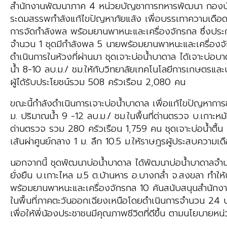
สำนักงานพัฒนาภาค 4 หน่วยบัญชาการทหารพัฒนา กองบั
ระดมสรรพกำลังแก้ไขปัญหาภัยแล้ง เพื่อบรรเทาความเดื
การจัดกำลังพล พร้อมยานพาหนะและเครื่องจักรกล ซึ่งประก
จำนวน 1 ชุดมีกำลังพล 5 นายพร้อมยานพาหนะและเครื่องจ
ดำเนินการในห้วงที่ผ่านมา ชุดเจาะบ่อน้ำบาดาล ได้เจาะบ่อ
น้ำ 8-10 ลบ.ม./ ชม.ให้กับวิทยาลัยเทคโนโลยีการเกษตรและป
ผู้ได้รับประโยชน์รวม 508 ครัวเรือน 2,080 คน
ขณะนี้กำลังดำเนินการเจาะบ่อน้ำบาดาล เพื่อแก้ไขปัญหาก
ม. ปริมาณน้ำ 9 -12 ลบ.ม./ ชม.ในพื้นที่ด่านตรวจ บ.เกาะหม
ด่านตรวจ รวม 280 ครัวเรือน 1,759 คน ชุดเจาะบ่อน้ำตื้น
เส้นผ่าศูนย์กลาง 1 ม. ลึก 10.5 ม.ให้ราษฎรผู้ประสบความเ
นอกจากนี้ ชุดพัฒนาบ่อน้ำบาดาล ได้พัฒนาบ่อน้ำบาดาลจำน
ยั่งยืน บ.เกาะไหล ม.5 ต.บ้านหาร อ.บางกล่ำ จ.สงขลา ทำให
พร้อมยานพาหนะและเครื่องจักรกล 10 คันสนับสนุนสำนักง
ในพื้นที่ภาคตะวันออกเฉียงเหนือโดยดำเนินการจำนวน 24 บ่อ
เพื่อให้พี่น้องประชาชนมีคุณภาพชีวิตที่ดีขึ้น ตามนโยบา