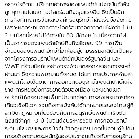
อย่างไรก็ตาม ปริมาณอาหารของแพนด้าในปัจจุบันกำลัง
ถูกคุกคามโดยสภาวะโลกร้อนที่จะรุนแรงขึ้น ซึ่งเป็นอีก
ภารกิจที่ทางการจีนและองค์กรอนุรักษ์กำลังเร่งมือจัดการ
เพราะผลกระทบจากภาวะโลกร้อนอาจกวาดต้นไผ่กว่า 1 ใน
3 บนโลกนี้หายไปได้ภายใน 80 ปีข้างหน้า เนื่องจากไผ่
เป็นอาหารของแพนด้ายักษ์กินถึงร้อยละ 99 การเพิ่ม
จำนวนของแพนด้ายักษ์ที่อาศัยอยู่ตามธรรมชาตินั้นเป็นผล
จากโครงการอนุรักษ์แพนด้ายักษ์ของรัฐบาลจีน และ
WWF ที่ร่วมมือกันอย่างจริงจังมาตลอดหลายทศวรรษที่
ผ่านมา ซึ่งความพยายามทั้งหมด ได้แก่ การประกาศห้ามล่า
แพนด้าโดยเด็ดขาด การออกแผนอนุรักษ์แพนด้ายักษ์แห่ง
ชาติ การหยุดยั้งการขยายตัวของเมือง และขยายเขต
อนุรักษ์ให้ครอบคลุมพื้นที่ป่ามากที่สุด การส่งเสริมการท่อง
เที่ยวเชิงนิเวศ รวมถึงการบังคับใช้กฎหมายและลงโทษผู้ที่
ละเมิดกฎหมายเกี่ยวข้องกับการอนุรักษ์แพนด้า เริ่มต้น
ตั้งแต่จำคุก 10 ปี ไปจนถึงประหารชีวิต ภารกิจอนุรักษ์
ระดับนโยบายและการบังคับใช้กฎหมาย เกิดขึ้นควบคู่ไปกับ
การสร้างความตระหนักรู้ของประชาชนเกี่ยวกับการอนุรักษ์