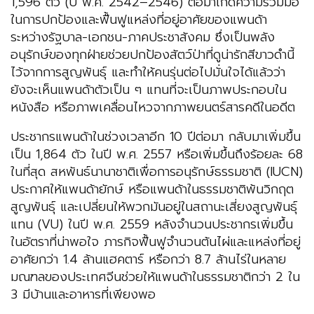
1,596 ตัว (ปี พ.ศ. 2542–2546) ต่อมาเกิดความร่วมมือ
ในการปกป้องและฟื้นฟูแหล่งที่อยู่อาศัยของแพนด้า
ระหว่างรัฐบาล-เอกชน-ภาคประชาสังคม ซึ่งเป็นพลัง
อนุรักษ์ของทุกฝ่ายช่วยปกป้องสัตว์ป่าที่ดูน่ารักสีขาวดำนี้
ไว้จากการสูญพันธุ์ และทำให้คนรุ่นต่อไปมั่นใจได้แล้วว่า
ยังจะเห็นแพนด้าตัวเป็น ๆ แทนที่จะเป็นภาพประกอบใน
หนังสือ หรือภาพเคลื่อนไหวจากภาพยนตร์สารคดีในอดีต
ประชากรแพนด้าในช่วงเวลาอีก 10 ปีต่อมา กลับมาเพิ่มขึ้น
เป็น 1,864 ตัว ในปี พ.ศ. 2557 หรือเพิ่มขึ้นถึงร้อยละ 68
ในที่สุด สหพันธ์นานาชาติเพื่อการอนุรักษ์ธรรมชาติ (IUCN)
ประกาศให้แพนด้ายักษ์ หรือแพนด้าในธรรมชาติพ้นวิกฤต
สูญพันธุ์ และเปลี่ยนให้พวกมันอยู่ในสถานะเสี่ยงสูญพันธุ์
แทน (VU) ในปี พ.ศ. 2559 หลังจำนวนประชากรเพิ่มขึ้น
ในอัตราที่น่าพอใจ ภารกิจฟื้นฟูจำนวนต้นไผ่และแหล่งที่อยู่
อาศัยกว่า 1.4 ล้านแฮคตาร์ หรือกว่า 8.7 ล้านไร่ในหลาย
มณฑลของประเทศจีนช่วยให้แพนด้าในธรรมชาติกว่า 2 ใน
3 มีบ้านและอาหารที่เพียงพอ