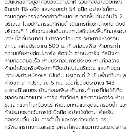
เป็นแหล่งที่อยู่อาศัยของฉลามวาฬ รวมทั้งปลาน้อยใหญ่
อีกกว่า 116 ชนิด และหอยกว่า 54 ชนิด อย่างไรก็ตาม
ตามกฎกระทรวงดังกล่าวกำหนดบริเวณพื้นที่บังคับไว้ 2
บริเวณ โดยมีกิจกรรมที่ห้ามดำเนินการที่แตกต่างกัน ดังนี้
บริเวณที่ 1 บริเวณแผ่นดินบนเกาะโลซินและพื้นที่ทะเลรอบ
เกาะเนื้อที่ประมาณ 1 ตารางกิโลเมตร ระยะทางห่างรอบ
เกาะจากฝั่งประมาณ 500 ม. ห้ามก่อมลพิษ ห้ามกระทำ
ความเสียหายต่อปะการัง สัตว์น้ำ ซากปะการัง กัลปังหา
ห้ามทอดสมอเรือ ห้ามประกอบการประมง ห้ามก่อสร้าง
ห้ามนำสัตว์หรือพืชจากที่อื่นเข้าไปในบริเวณ และห้ามขุด
เจาะและทำเหมืองแร่ เป็นต้น บริเวณที่ 2 เป็นพื้นที่ในทะเล
ห่างจากเกาะประมาณ 6 กม. เนื้อที่รวมประมาณ 143
ตารางกิโลเมตร ห้ามก่อมลพิษ ห้ามกระทำการที่ก่อให้เกิด
ผลกระทบต่อแนวปะการัง สัตว์ทะเล และซากปะการัง ห้าม
ขุดเจาะและทำเหมืองแร่ ห้ามถมทะเลและขุดลอกร่องน้ำ และ
ทำประมงยกเว้นการใช้เบ็ดมือ อย่างไรก็ตาม สำหรับ
กิจกรรมอื่น เช่น การดำน้ำ และการท่องเที่ยว กรม
ทรัพยากรทางทะเลและชายฝั่งกำหนดแนวทางและมาตรการ