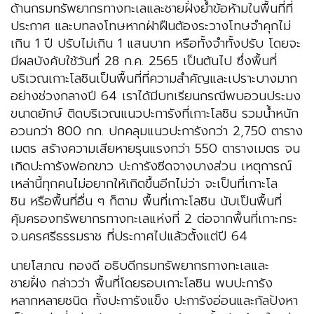
ด้านกรมทรัพยากรทางทะเลและชายฝั่งย้ำข้อห้ามในพื้นที่ที่
ประกาศ และบทลงโทษหากฝ่าฝืนต้องระวางโทษจำคุกไม่
เกิน 1 ปี ปรับไม่เกิน 1 แสนบาท หรือทั้งจำทั้งปรับ โดยจะ
มีผลบังคับใช้วันที่ 28 ก.ค. 2565 เป็นต้นไป ซึ่งพื้นที่
บริเวณเกาะโลซินเป็นพื้นที่ที่ความสำคัญและเปราะบางมาก
อย่างช่วงกลางปี 64 เราได้มีบทเรียนกรณีพบอวนประมง
ขนาดยักษ์ ติดบริเวณแนวปะการังที่เกาะโลซิน รวมน้ำหนัก
อวนกว่า 800 กก. ปกคลุมแนวปะการังกว่า 2,750 ตาราง
เมตร สร้างความเสียหายรุนแรงกว่า 550 ตารางเมตร จน
เกิดปะการังฟอกขาว ปะการังซีดจางบางส่วน เหตุการณ์
เหล่านี้ทุกคนไม่อยากให้เกิดขึ้นอีกไม่ว่า จะเป็นที่เกาะโล
ซิน หรือพื้นที่อื่น ๆ ก็ตาม พื้นที่เกาะโลซิน นับเป็นพื้นที่
คุ้มครองทรัพยากรทางทะเลแห่งที่ 2 ต่อจากพื้นที่เกาะกระ
จ.นครศรีธรรมราช ที่ประกาศไปแล้วตั้งแต่ปี 64
นายโสภณ ทองดี อธิบดีกรมทรัพยากรทางทะเลและ
ชายฝั่ง กล่าวว่า พื้นที่โดยรอบเกาะโลซิน พบปะการัง
หลากหลายชนิด ทั้งปะการังแข็ง ปะการังอ่อนและกัลปังหา