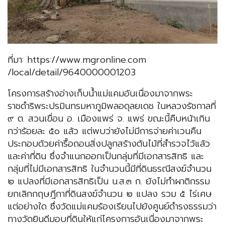
ที่มา: https://www.mgronline.com
/local/detail/9640000001203
โครงการสร้างอ่างเก็บน้ำแม่แคมอันเนื่องมาจากพระ
ราชดำริพระปรมินทรมหาภูมิพลอดุลยเดช ในหลวงรัชกาลที่
๙ ต. สวนเขื่อน อ. เมืองแพร่ จ. แพร่ ขณะนี้คืบหน้าเกิน
กว่าร้อยละ ๕๐ แล้ว แต่พบว่ายังไม่มีการจ่ายค่าเวนคืน
ประกอบด้วยค่ารื้อถอนสิ่งปลูกสร้างต้นไม้ที่สำรวจไว้แล้ว
และค่าที่ดิน ซึ่งจำแนกออกเป็นกลุ่มที่มีเอกสารสิทธิ และ
กลุ่มที่ไม่มีเอกสารสิทธิ ในจำนวนนี้มีที่ดินธรณีสงฆ์จำนวน
๒ แปลงที่มีเอกสารสิทธิเป็น น.ส.๓ ก. ยังไม่ทำผาติกรรม
ยกเลิกกฤษฎีกาที่ดินสงฆ์จำนวน ๒ แปลง รวม ๕ ไร่เศษ
แต่อย่างใด ซึ่งวัดแม่แคมร้องเรียนไปยังศูนย์ดำรงธรรมว่า
ทางวัดยินดีมอบที่ดินให้แก่โครงการอันเนื่องมาจากพระ