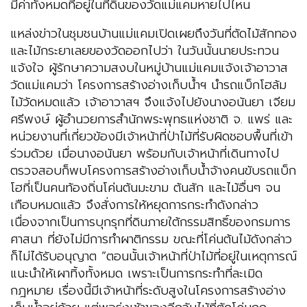
มีค่าทั้งหมดที่อยู่ในที่ดินของวัดแม่แคมหายไปไหน
แหล่งข่าวในชุมชนบ้านแม่แคมเปิดเผยถึงวันที่ตัดไม้สักทอง
และไม้กระยาเลยของวัดออกไปว่า ในวันนั้นนายประทวน
แจ้งใจ ผู้รักษาความสงบในหมู่บ้านแม่แคมแจ้งเจ้าอาวาส
วัดแม่แคมว่า โครงการสร้างอ่างเก็บน้ำฯ นำรถแบ็กโฮล้ม
ไม้วัดหมดแล้ว เจ้าอาวาสฯ จึงแจ้งไปยังนางอนันยา เจียม
ศรีพงษ์ ผู้อำนวยการสำนักพระพุทธแห่งชาติ จ. แพร่ และ
หน่วยงานที่เกี่ยวข้องมีเจ้าหน้าที่ป่าไม้ที่รับผิดชอบพื้นที่เข้า
ร่วมด้วย เมื่อนางอนันยา พร้อมกับเจ้าหน้าที่เดินทางไป
ตรวจสอบก็พบโครงการสร้างอ่างเก็บน้ำจ้างคนขับรถแบ็ก
โฮที่เป็นคนท้องถิ่นโค่นต้นมะขาม ต้นสัก และไม้อื่นๆ จน
เกือบหมดแล้ว จึงสั่งการให้หยุดการกระทำดังกล่าว
เนื่องจากเป็นการบุกรุกที่ดินภายใต้กรรมสิทธิ์ของกรมการ
ศาสนา ที่ยังไม่มีการทำผาติกรรม ขณะที่โค่นต้นไม้ดังกล่าว
ก็ไม่ได้รับอนุญาต “ตอนนั้นเจ้าหน้าที่ป่าไม้ที่อยู่ในเหตุการณ์
แนะนำให้เผาทิ้งทั้งหมด เพราะเป็นการกระทำที่ละเมิด
กฎหมาย เรื่องนี้มีเจ้าหน้าที่ระดับสูงในโครงการสร้างอ่าง