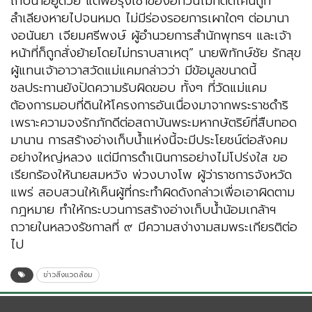
เก็บน้ำอยู่ด้วย แต่พอรุ่งเช้าของอีกวันไม้ที่ตัดโค่นถูก
ลำเลียงหายไปจนหมด ไม่มีร่องรอยการเผาใดๆ ต่อมานา
งอนันยา เจียมศรีพงษ์ ผู้อำนวยการสำนักพุทธฯ และเจ้า
หน้าที่ก็ถูกสั่งย้ายโดยไม่ทราบสาเหตุ” นายพิทักษ์ชัย รักสุข
ผู้แทนเจ้าอาวาสวัดแม่แคมกล่าวว่า มีข้อมูลขนาดนี้
ชลประทานยังปัดความรับผิดขอบ ทั้งๆ ที่วัดแม่แคม
ต้องการมอบที่ดินให้โครงการอันเนื่องมาจากพระราชดำริ
เพราะความจงรักภักดีต่อสถาบันพระมหากษัตริย์ที่สืบทอด
มานาน การสร้างอ่างเก็บน้ำแห่งนี้จะมีประโยชน์ต่อสังคม
อย่างใหญ่หลวง แต่มีการดำเนินการอย่างไม่โปร่งใส ขอ
เรียกร้องให้นายสมหวัง พ่วงบางโพ ผู้ว่าราชการจังหวัด
แพร่ สอบสวนให้เห็นผู้ที่กระทำผิดดังกล่าวเพื่อเอาผิดตาม
กฎหมาย ทำให้กระบวนการสร้างอ่างเก็บน้ำน้อมเกล้าฯ
ถวายในหลวงรัชกาลที่ ๙ มีความสง่างามสมพระเกียรติต่อ
ไป
ข่าวสิ่งแวดล้อม