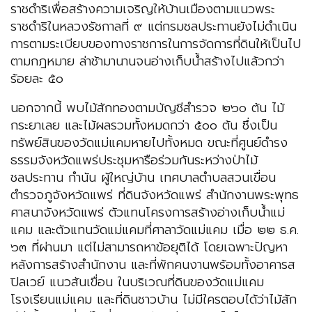
ราชดำริเพื่อสร้างความเจริญให้บ้านเมืองตามแนวพระ
ราชดำริในหลวงรัชกาลที่ ๙ แต่กรมชลประทานยังไม่ดำเนิน
การตามระเบียบของทางราชการในการจัดการที่ดินให้เป็นไป
ตามกฎหมาย ล่าช้ามานานจนอ่างเก็บน้ำสร้างไปแล้วกว่า
ร้อยละ ๕๐
นอกจากนี้ พบไม้สักทองตามบัญชีสำรวจ ๒๖๐ ต้น ไม้
กระยาเลย และไม้ผลรวมทั้งหมดกว่า ๕๐๐ ต้น ซึ่งเป็น
ทรัพย์สินของวัดแม่แคมหายไปทั้งหมด ขณะที่ศูนย์ดำรง
ธรรมจังหวัดแพร่ประชุมหารือร่วมกันระหว่างป่าไม้
ชลประทาน กำนัน ผู้ใหญ่บ้าน เทศบาลตำบลสวนเขื่อน
ตำรวจภูจังหวัดแพร่ ที่ดินจังหวัดแพร่ สำนักงานพระพุทธ
ศาสนาจังหวัดแพร่ ตัวแทนโครงการสร้างอ่างเก็บน้ำแม่
แคม และตัวแทนวัดแม่แคมที่ศาลาวัดแม่แคม เมื่อ ๒๒ ธ.ค.
๖๓ ที่ผ่านมา แต่ไม่สามารถหาข้อยุติได้ โดยเฉพาะปัญหา
หลังการสร้างสำนักงาน และที่พักคนงานพร้อมทั้งอาคารส
ปิลเวย์ แนวสันเขื่อน ในบริเวณที่ดินของวัดแม่แคม
โรงเรียนแม่แคม และที่ดินชาวบ้าน ไม่มีใครตอบได้ว่าไม้สัก