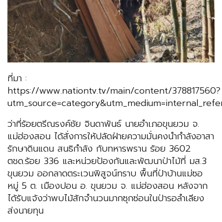
ที่มา :
https://www.nationtv.tv/main/content/378817560?
utm_source=category&utm_medium=internal_refer
ว่าที่ร้อยตรีณรงค์ชัย จินดาพันธ์ นายอำเภอขุนยวม จ.
แม่ฮ่องสอน ได้สั่งการให้ปลัดฝ่ายความมั่นคงนำกำลังอาสา
รักษาดินแดน สนธิกำลัง กับทหารพราน ร้อย 3602
ตชด.ร้อย 336 และหน่วยป้องกันและพัฒนาป่าไม้ที่ มส.3
ขุนยวม ออกลาดตระเวนพิสูจน์ทราบ พื้นที่ป่าบ้านแม่ซอ
หมู่ 5 ต. เมืองปอน อ. ขุนยวม จ. แม่ฮ่องสอน หลังจาก
ได้รับแจ้งว่าพบไม้สักจำนวนมากซุกซ่อนในป่ารอลำเลียง
ส่งนายทุน