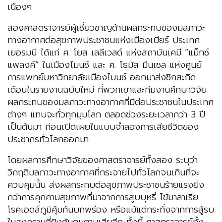
เนืองๆ
สองศาสตราจารย์ผู้เชี่ยวชาญด้านผลกระทบของมลภาวะ
ทางอากาศต่อสุขภาพประชาชนแห่งเมืองเบียร์ ประเทศ
เยอรมนี ได้แก่ ศ. โยส เลลีเวลด์ แห่งสถาบันเคมี “แม็กซ์
แพลงค์” ในเมืองไมนซ์ และ ศ. โธมัส มึนเซล แห่งศูนย์
การแพทย์มหาวิทยาลัยเมืองไมนซ์ ออกมาส่งซิกสะกิด
เตือนในรายงานฉบับใหม่ ที่พวกเขาและทีมงานศึกษาวิจัย
ผลกระทบของมลภาวะทางอากาศที่มีต่อประชาชนในประเทศ
ต่างๆ แทบจะทั่วทุกมุมโลก ตลอดช่วงระยะเวลากว่า 3 ปี
เป็นต้นมา ก่อนเปิดเผยในแบบจำลองการเสียชีวิตของ
ประชากรทั่วโลกออกมา
โดยผลการศึกษาวิจัยของศาสตราจารย์ทั้งสอง ระบุว่า
วิกฤติมลภาวะทางอากาศที่กระจายไปทั่วโลกจนเกินที่จะ
ควบคุมนั้น ส่งผลกระทบต่อสุขภาพประชาชนร้ายแรงยิ่ง
กว่าการคุกคามสุขภาพที่มาจากการสูบบุหรี่ ไข้มาลาเรีย
โรคเอดส์ภูมิคุ้มกันบกพร่อง หรือแม้แต่กระทั่งจากการสู้รบ