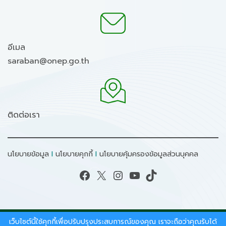
อีเมล
saraban@onep.go.th
ติดต่อเรา
นโยบายข้อมูล
I
นโยบายคุกกี้
I
นโยบายคุ้มครองข้อมูลส่วนบุคคล
Facebook
X
Instagram
YouTube
TikTok
เว็บไซต์นี้ใช้คุกกี้เพื่อปรับปรุงประสบการณ์ของคุณ เราจะถือว่าคุณรับได้
สงวนลิขสิทธิ์ © 2026 - สำนักงานนโยบายและแผน