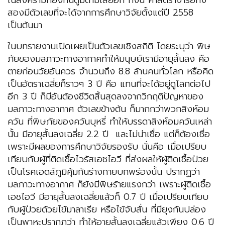
ในสงครามที่ยิงกันตูมตามเสียอีก ทั้งนี้ ศาสตราจารย์ทั้ง
สองมีตัวเลขที่จะได้จากการศึกษาวิจัยตั้งแต่ปี 2558
เป็นต้นมา
ในบทรายงานเปิดเผยเป็นตัวเลขเชิงสถิติ โดยระบุว่า พิษ
ภัยของมลภาวะทางอากาศทำให้มนุษย์เรามีอายุสั้นลง คือ
ตายก่อนวัยอันควร จำนวนถึง 8.8 ล้านคนทั่วโลก หรือคิด
เป็นอัตราเฉลี่ยก็ราวๆ 3 ปี คือ แทนที่จะได้อยู่ดูโลกต่อไป
อีก 3 ปี ก็มีอันต้องชีวิตสิ้นสุดลงจากวิกฤติปัญหาของ
มลภาวะทางอากาศ ตัวเลขข้างต้น ก็มากกว่าพวกสิงห์อม
ควัน ที่พิษภัยของควันบุหรี่ ทำให้บรรดาสิงห์อมควันเหล่า
นั้น มีอายุสั้นลงเฉลี่ย 2.2 ปี และไม่น่าเชื่อ แต่ก็ต้องเชื่อ
เพราะมีผลของการศึกษาวิจัยรองรับ นั่นคือ เมื่อเปรียบ
เทียบกับผู้ที่ติดเชื้อไวรัสเอชไอวี ที่ส่งผลให้ผู้ติดเชื้อป่วย
เป็นโรคเอดส์ภูมิคุ้มกันร่างกายบกพร่องนั้น ปรากฏว่า
มลภาวะทางอากาศ ก็ยังมีพิษร้ายแรงกว่า เพราะผู้ติดเชื้อ
เอชไอวี มีอายุสั้นลงเฉลี่ยแล้วก็ 0.7 ปี เมื่อเปรียบเทียบ
กับผู้ป่วยด้วยไข้มาลาเรีย หรือไข้จับสั่น ที่มียุงก้นปล่อง
เป็นพาหะปรากฏว่า ทำให้อายุสั้นลงเฉลี่ยแล้วเพียง 0.6 ปี