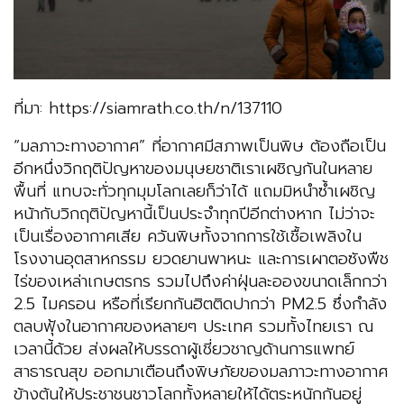
ที่มา: https://siamrath.co.th/n/137110
“มลภาวะทางอากาศ” ที่อากาศมีสภาพเป็นพิษ ต้องถือเป็น
อีกหนึ่งวิกฤติปัญหาของมนุษยชาติเราเผชิญกันในหลาย
พื้นที่ แทบจะทั่วทุกมุมโลกเลยก็ว่าได้ แถมมิหนำซ้ำเผชิญ
หน้ากับวิกฤติปัญหานี้เป็นประจำทุกปีอีกต่างหาก ไม่ว่าจะ
เป็นเรื่องอากาศเสีย ควันพิษทั้งจากการใช้เชื้อเพลิงใน
โรงงานอุตสาหกรรม ยวดยานพาหนะ และการเผาตอซังพืช
ไร่ของเหล่าเกษตรกร รวมไปถึงค่าฝุ่นละอองขนาดเล็กกว่า
2.5 ไมครอน หรือที่เรียกกันฮิตติดปากว่า PM2.5 ซึ่งกำลัง
ตลบฟุ้งในอากาศของหลายๆ ประเทศ รวมทั้งไทยเรา ณ
เวลานี้ด้วย ส่งผลให้บรรดาผู้เชี่ยวชาญด้านการแพทย์
สาธารณสุข ออกมาเตือนถึงพิษภัยของมลภาวะทางอากาศ
ข้างต้นให้ประชาชนชาวโลกทั้งหลายให้ได้ตระหนักกันอยู่