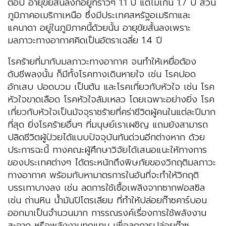
ต่อปี อายุขัยสั้นลงก็อยู่ที่ราวๆ 1.1 ปี แต่ไม่เกิน 1.7 ปี ส่วน
ภูมิภาคอเมริกาเหนือ ซึ่งมีประเทศสหรัฐอเมริกาและ
แคนาดา อยู่ในภูมิภาคนี้ด้วยนั้น อายุขัยสั้นลงเพราะ
มลภาวะทางอากาศคิดเป็นอัตราเฉลี่ย 1.4 ปี
โรคร้ายที่มากับมลภาวะทางอากาศ จนทำให้เหยื่อต้อง
ดับชีพลงนั้น ก็มีทั้งโรคทางเดินหายใจ เช่น โรคปอด
อักเสบ ปอดบวม เป็นต้น และโรคเกี่ยวกับหัวใจ เช่น โรค
หัวใจขาดเลือด โรคหัวใจล้มเหลว โดยเฉพาะอย่างยิ่ง โรค
เกี่ยวกับหัวใจเป็นมัจจุราชร้ายที่คร่าชีวิตผู้คนในแต่ละปีมาก
ที่สุด ยิ่งโรคร้ายอื่นๆ ที่มนุษย์เราเผชิญ แถมยังสามารถ
ปลิดชีวิตผู้ป่วยได้แบบปัจจุบันทันด่วนอีกต่างหาก ด้วย
ประการฉะนี้ ทางคณะผู้ศึกษาวิจัยได้เสนอแนะให้ทางการ
ของประเทศต่างๆ ได้ตระหนักถึงพิษภัยของวิกฤติมลภาวะ
ทางอากาศ พร้อมกับหามาตรการในอันที่จะทำให้วิกฤติ
บรรเทาบางลง เช่น ลดการใช้เชื้อเพลิงจากซากฟอสซิล
เช่น ถ่านหิน น้ำมันปิโตรเลียม ที่ทำให้ปล่อยก๊าซคาร์บอน
ออกมาเป็นจำนวนมาก การรณรงค์เรื่องการใช้พลังงาน
สะอาด หรือพลังงานทดแทน เพื่อลดการปล่อยก๊าซ