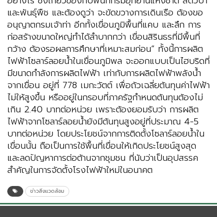
อย่างไร ซึ่งเกี่ยวข้องกับพื้นที่กรมอุทยานแห่งชาติ สัตว์ป่า
และพันธุ์พืช และต้องดูว่า จะขัดขวางการเดินเรือ ต้องขอ
อนุญาตกรมเจ้าท่า อีกทั้งเขื่อนภูมิพื้นที่แคบ และลึก การ
ก่อสร้างขนาดใหญ่ทำได้ลำบากกว่า เขื่อนสิรินธรที่มีพื้นที่
กว้าง ต้องรอผลการศึกษาที่เหมาะสมก่อน” ทั้งนี้การผลิต
ไฟฟ้าโซลาร์ลอยน้ำในเขื่อนภูมิพล จะออกแบบเป็นไฮบริดที่
มีขนาดกำลังการผลิตไฟฟ้า เท่ากับการผลิตไฟฟ้าพลังน้ำ
จากเขื่อน อยู่ที่ 778 เมกะวัตต์ เพื่อถัวเฉลี่ยต้นทุนค่าไฟฟ้า
ไม่ให้สูงขึ้น หรืออยู่ในกรอบที่ภาครัฐกำหนดต้นทุนต้องไม่
เกิน 2.40 บาทต่อหน่วย เพราะต้องยอมรับว่า การผลิต
ไฟฟ้าจากโซลาร์ลอยน้ำยังมีต้นทุนสูงอยู่ที่ประมาณ 4-5
บาทต่อหน่วย โดยประโยชน์จากการติดตั้งโซลาร์ลอยน้ำใน
เขื่อนนั้น ถือเป็นการใช้พื้นที่เขื่อนให้เกิดประโยชน์สูงสุด
และลดปัญหาการต่อต้านจากชุมชน ที่นับว่าเป็นอุปสรรค
สำคัญในการจัดตั้งโรงไฟฟ้าใหม่ในอนาคต
ข่าวสิ่งแวดล้อม