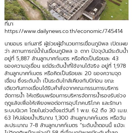
ที่มา:
https://www.dailynews.co.th/economic/745414
นายอมร แก่นสารี ผู้ช่วยผู้อำนวยการเขื่อนภูมิพล เปิดเผย
ว่า สถานการณ์น้ำในเขื่อนภูมิพล จ. ตาก ปัจจุบันมีระดับน้ำ
อยู่ที่ 5,887 ล้านลูกบาศก์เมตร หรือคิดเป็นร้อยละ 43
ของความจุเขื่อน แต่มีระดับน้ำที่ใช้งานได้จริง อยู่ที่ 1,978
ล้านลูกบาศก์เมตร หรือคิดเป็นร้อยละ 20 ของความจุด
เขื่อน ซึ่งระดับน้ำ เป็นระดับใกล้เคียงกับปีก่อน ขณะ
เดียวกันทางเขื่อนได้รับคำสั่งจากคณะกรรมการบริหาร
จัดการน้ำ ให้เตรียมพร้อมการบริหารจัดการน้ำรองรับช่วง
ฤดูแล้งเพื่อให้เพียงพอต่อการอุปโภคบริโภค และรักษา
ระบบนิเวศ โดยในช่วงตั้งแต่วันที่ 1 พ.ย. 62 ถึง 30 เม.ย.
63 ให้ปล่อยน้ำปริมาณ 1,300 ล้านลูกบาศก์เมตร หรือวัน
ละประมาณ 7-8 ล้านลูกบาศก์เมตร “ระดับน้ำตอนนี้ แม้จะ
ไม่วิฤกติเหมือนช่วงปี 58 ที่เขื่อนภูมิพลฯมีระดับต่ำสุด