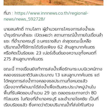
ที่มา :
https://www.innnews.co.th/regional-
news/news_592728/
นายสมศักดิ์ ทาบโลกา ผู้อำนวยการโครงการส่งน้ำและ
บำรุงรักษาลำแชะ เปิดเผยว่า สถานการณ์น้ำภายในเขื่อนลำ
แชะ ที่อำเภอครบุรี จ.นครราชสีมา ล่าสุดขณะนี้เหลือ
ปริมาณน้ำที่ใช้การได้จริงเพียง 62 ล้านลูกบากศ์เมตร
หรือคิดเป็นร้อยละ 23 เปอร์เซ็นต์ของความจุทั้งหมดที่
275 ล้านลูกบากศ์เมตร
ขณะนี้ ทางเขื่อนยังทำการส่งน้ำเพื่อรักษาระบบนิเวศน์ทาง
คลองธรรมชาติวันละประมาณ 1.3 แสนลูกบากศ์เมตร แต่
ได้หยุดการส่งน้ำทางคลองชลประทานทั้งหมดแล้ว
เนื่องจากที่ผ่านมาได้ส่งน้ำเพื่อเติมสระประปาหมู่บ้านใน
พื้นที่รับผิดชอบจำนวน 29 จุด ตลอดระยะทางกว่า 80
กิโลเมตร ในท้องที่อำเภอครบุรี และอำเภอโชคชัย เป็นที่
เรียบร้อยแล้ว ซึ่งคาดว่าด้วยปริมาณน้ำที่ส่งให้ในห้วง