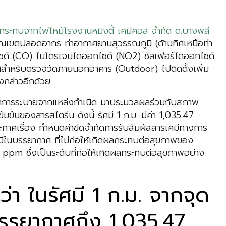
ลกระทบจากไฟไหม้โรงงานหมิงตี้ เคมีคอล จำกัด ต.บางพลี
วณเขตปลอดอากร ท่าอากาศยานสุวรรณภูมิ (ด้านทิศเหนือท่า
ไซด์ (CO) ไนโตรเจนไดออกไซด์ (NO2) ซัลเฟอร์ไดออกไซด์
ัติสำหรับตรวจวัดภายนอกอาคาร (Outdoor) ไปติดตั้งเพิ่ม
งกล่าวอีกด้วย
ตราการระบายจากแหล่งกำเนิด มาประมวลผลร่วมกับสภาพ
มข้นของสารสไตรีน ดังนี้ รัศมี 1 ก.ม. มีค่า 1,035.47
ะกาศเรื่อง กำหนดค่าขีดจำกัดการรับสัมผัสสารเคมีทางการ
คมีในบรรยากาศ ที่ไม่ก่อให้เกิดผลกระทบต่อสุขภาพของ
00 ppm ซึ่งเป็นระดับที่ก่อให้เกิดผลกระทบต่อสุขภาพอย่าง
า ในรัศมี 1 ก.ม. จากจุด
นบรรยากาศถึง 1,035.47