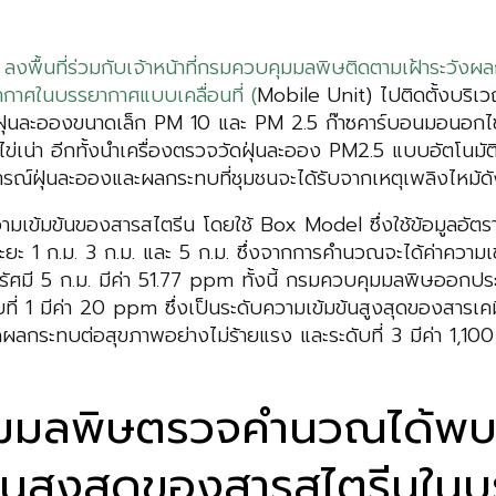
พื้นที่ร่วมกับเจ้าหน้าที่กรมควบคุมมลพิษติดตามเฝ้าระวังผ
กาศในบรรยากาศแบบเคลื่อนที่ (
Mobile Unit) ไปติดตั้งบริเ
ก่ ฝุ่นละอองขนาดเล็ก PM 10 และ PM 2.5 ก๊าซคาร์บอนมอนอก
ข่เน่า อีกทั้งนำเครื่องตรวจวัดฝุ่นละออง PM2.5 แบบอัตโนม
การณ์ฝุ่นละอองและผลกระทบที่ชุมชนจะได้รับจากเหตุเพลิงไหม้ดั
เข้มข้นของสารสไตรีน โดยใช้ Box Model ซึ่งใช้ข้อมูลอั
ะยะ 1 ก.ม. 3 ก.ม. และ 5 ก.ม. ซึ่งจากการคำนวณจะได้ค่าความเข้
ะรัศมี 5 ก.ม. มีค่า 51.77 ppm ทั้งนี้ กรมควบคุมมลพิษออกปร
ที่ 1 มีค่า 20 ppm ซึ่งเป็นระดับความเข้มข้นสูงสุดของสารเ
กิดผลกระทบต่อสุขภาพอย่างไม่ร้ายแรง และระดับที่ 3 มีค่า 1,1
คุมมลพิษตรวจคำนวณได้พบว่
้มข้นสูงสุดของสารสไตรีนใ