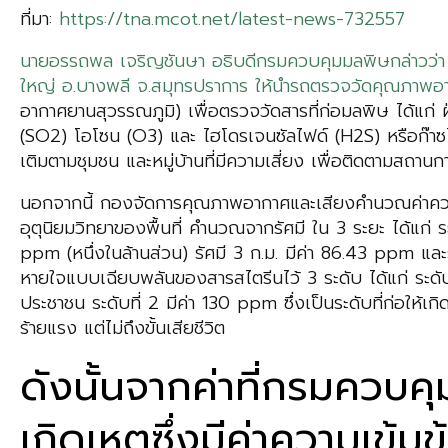
ที่มา:
https://tna.mcot.net/latest-news-732557
นายอรรถพล เจริญชันษา อธิบดีกรมควบคุมมลพิษกล่าวว่า ลง
ใหญ่ อ.บางพลี จ.สมุทรปราการ ให้นำรถตรวจวัดคุณภาพอา
อากาศยานสุวรรณภูมิ) เพื่อตรวจวัดสารที่ก่อมลพิษ ได้แ
(SO2) โอโซน (O3) และ ไฮโดรเจนซัลไฟด์ (H2S) หรือก๊าซไ
เติมตามชุมชน และหมู่บ้านที่มีความเสี่ยง เพื่อติดตามสถาน
นอกจากนี้ กองจัดการคุณภาพอากาศและเสียงคำนวณค่าความ
อุตุนิยมวิทยาของพื้นที่ คำนวณจากรัศมี ใน 3 ระยะ ได้แก่ ร
ppm (หนึ่งในล้านส่วน) รัศมี 3 ก.ม. มีค่า 86.43 ppm แล
หายใจแบบเฉียบพลันของสารสไตรีนไว้ 3 ระดับ ได้แก่ ระดับ
ประชาชน ระดับที่ 2 มีค่า 130 ppm ซึ่งเป็นระดับที่ก่อให้เ
ร้ายแรง แต่ไม่ถึงขั้นเสียชีวิต
ดังนั้นจากค่าที่กรมควบ
เกิดเหตุซึ่งมีค่าความเข