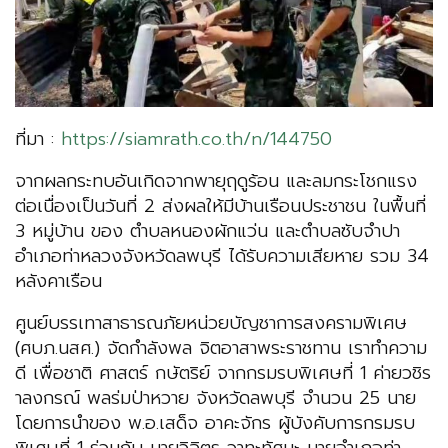
ที่มา :
https://siamrath.co.th/n/144750
จากผลกระทบอันเกิดจากพายุฤดูร้อน และลมกระโชกแรง
ต่อเนื่องเป็นวันที่ 2 ส่งผลให้มีบ้านเรือนประชาชน ในพื้นที่
3 หมู่บ้าน ของ ตำบลหนองผักแว่น และตำบลซับจำปา
อำเภอท่าหลวงจังหวัดลพบุรี ได้รับความเสียหาย รวม 34
หลังคาเรือน
ศูนย์บรรเทาสาธารณภัยหน่วยบัญชาการสงครามพิเศษ
(ศบภ.นสศ.) จัดกำลังพล จิตอาสาพระราชทาน เราทำความ
ดี เพื่อชาติ ศาสตร์ กษัตริย์ จากกรมรบพิเศษที่ 1 ค่ายวชิร
าลงกรณ์ พลร่มป่าหวาย จังหวัดลพบุรี จำนวน 25 นาย
โดยการนำของ พ.อ.เสด็จ อาคะจักร ผู้บังคับการกรมรบ