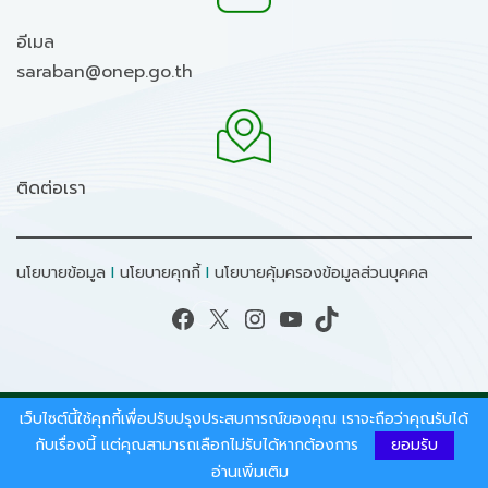
อีเมล
saraban@onep.go.th
ติดต่อเรา
นโยบายข้อมูล
I
นโยบายคุกกี้
I
นโยบายคุ้มครองข้อมูลส่วนบุคคล
Facebook
X
Instagram
YouTube
TikTok
เว็บไซต์นี้ใช้คุกกี้เพื่อปรับปรุงประสบการณ์ของคุณ เราจะถือว่าคุณรับได้
สงวนลิขสิทธิ์ © 2026 - สำนักงานนโยบายและแผน
ทรัพยากรธรรมชาติและสิ่งแวดล้อม.
กับเรื่องนี้ แต่คุณสามารถเลือกไม่รับได้หากต้องการ
ยอมรับ
อ่านเพิ่มเติม