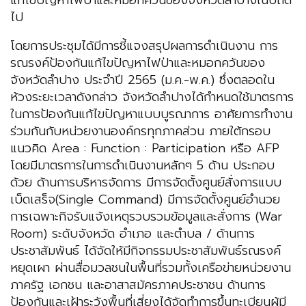
แก้ไขปัญหาไฟป่าและหมอกควันของจังหวัดลำปางในปีถัด
ไป
โดยการประชุมได้มีการชี้แจงสรุปผลการดำเนินงาน การ
รณรงค์ป้องกันแก้ไขปัญหาไฟป่าและหมอกควันของ
จังหวัดลำปาง ประจำปี 2565 (ม.ค.-พ.ค.) ซึ่งตลอดใน
ห้วงระยะเวลาดังกล่าว จังหวัดลำปางได้กำหนดใช้มาตรการ
ในการป้องกันแก้ไขปัญหาแบบบูรณาการ อาศัยการทำงาน
ร่วมกันกับหน่วยงานองค์กรทุกภาคส่วน ภายใต้กรอบ
แนวคิด Area : Function : Participation หรือ AFP
โดยมีมาตรการในการดำเนินงานหลักๆ 5 ด้าน ประกอบ
ด้วย ด้านการบริหารจัดการ มีการจัดตั้งศูนย์สั่งการแบบ
เบ็ดเสร็จ(Single Command) มีการจัดตั้งศูนย์อำนวย
การเฉพาะกิจรับแจ้งเหตุรวบรวมข้อมูลและสั่งการ (War
Room) ระดับจังหวัด อำเภอ และตำบล / ด้านการ
ประชาสัมพันธ์ ได้จัดให้มีกิจกรรมประชาสัมพันธ์รณรงค์
หยุดเผา ผ่านสื่อมวลชนในพื้นที่รวมทั้งเครือข่ายหน่วยงาน
ภาครัฐ เอกชน และอาสาสมัครภาคประชาชน ด้านการ
ป้องกันและเฝ้าระวังพื้นที่เสี่ยงได้จัดทำการขึ้นทะเบียนผู้มี