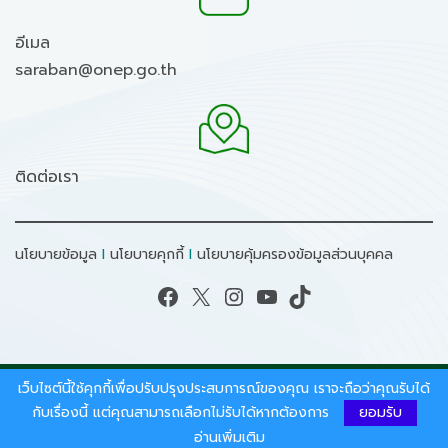
อีเมล
saraban@onep.go.th
ติดต่อเรา
นโยบายข้อมูล
I
นโยบายคุกกี้
I
นโยบายคุ้มครองข้อมูลส่วนบุคคล
Facebook
X
Instagram
YouTube
TikTok
เว็บไซต์นี้ใช้คุกกี้เพื่อปรับปรุงประสบการณ์ของคุณ เราจะถือว่าคุณรับได้
สงวนลิขสิทธิ์ © 2026 - สำนักงานนโยบายและแผน
ทรัพยากรธรรมชาติและสิ่งแวดล้อม.
กับเรื่องนี้ แต่คุณสามารถเลือกไม่รับได้หากต้องการ
ยอมรับ
อ่านเพิ่มเติม