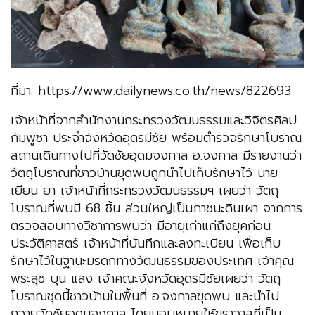
ที่มา: https://www.dailynews.co.th/news/822693
เจ้าหน้าที่จากสำนักงานกระทรวงวัฒนธรรมและวิจิตรศิลป
กัมพูชา ประจำจังหวัดอุดรมีชัย พร้อมตำรวจรักษาโบราณ
สถานเดินทางไปที่วัดชัยอุดมจงกาล อ.จงกาล มีรายงานว่า
วัตถุโบราณที่ชาวบ้านขุดพบถูกนำไปเก็บรักษาไว้ นาย
เยียน ยา เจ้าหน้าที่กระทรวงวัฒนธรรมฯ เผยว่า วัตถุ
โบราณที่พบมี 68 ชิ้น ส่วนใหญ่เป็นภาชนะดินเผา จากการ
ตรวจสอบทางวิชาการพบว่า มีอายุเก่าแก่ถึงยุคก่อน
ประวัติศาสตร์ เจ้าหน้าที่บันทึกและลงทะเบียน เพื่อเก็บ
รักษาไว้ในฐานะมรดกทางวัฒนธรรมของประเทศ เจ้าคุณ
พระลุช บุน แลง เจ้าคณะจังหวัดอุดรมีชัยเผยว่า วัตถุ
โบราณชุดนี้ชาวบ้านในพื้นที่ อ.จงกาลขุดพบ และนำไป
ถวายวัดชัยอุดมจงกาล โดยมอบหมายให้ฆราวาสที่เป็น