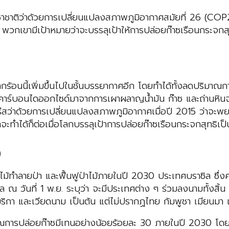
ะชาชาติว่าด้วยการเปลี่ยนแปลงสภาพภูมิอากาศสมัยที่ 26 (CO
วกเขามีเป้าหมายว่าจะบรรลุเป้าให้การปล่อยก๊าซเรือนกระจกส
โลกร้อนนี้เพิ่มขึ้นไปในชั้นบรรยากาศอีก โดยทำได้ทั้งลดปริม
างคาร์บอนไดออกไซด์มาจากการเผาผลาญน้ำมัน ก๊าซ และถ่านหิน
่าด้วยการเปลี่ยนแปลงสภาพภูมิอากาศเมื่อปี 2015 ว่าจะพยายาม
ะทำได้ก็ต่อเมื่อโลกบรรลุเป้าการปล่อยก๊าซเรือนกระจกสุทธิเ
ว
ตัดไม้ทำลายป่า และฟื้นฟูป่าไม้ภายในปี 2030 ประเทศบราซิล ซึ
มูล ณ วันที่ 1 พ.ย. ระบุว่า จะมีประเทศต่าง ๆ ร่วมลงนามทั้งสิ
 และเวียดนาม เป็นต้น แต่ไม่ปรากฏไทย กัมพูชา เมียนมา และ
ารปล่อยก๊าซมีเทนอย่างน้อยร้อยละ 30 ภายในปี 2030 โดยก๊าซนี