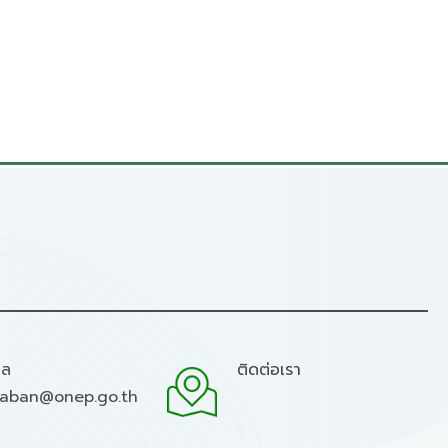
มล
ติดต่อเรา
raban@onep.go.th