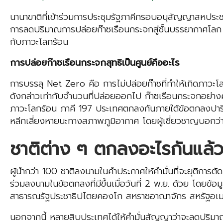
นานาขาติที่เข้าร่วมการประชุมรัฐภาคีกรอบอนุสัญญาสหปร
การลดปริมาณการปล่อยก๊าซเรือนกระจกสู่ชั้นบรรยากาศโลก พ
กับภาวะโลกร้อน
การปล่อยก๊าซเรือนกระจกสุทธิเป็นศูนย์คืออะไร
การบรรลุ Net Zero คือ การไม่ปล่อยก๊าซที่ทำให้เกิดภาวะ
ดังกล่าวเท่ากับจำนวนที่ปล่อยออกไป ก๊าซเรือนกระจกอย่
ภาวะโลกร้อน ภาคี 197 ประเทศตกลงกันภายใต้ข้อตกลงปารีสว
หลีกเลี่ยงหายนะทางสภาพภูมิอากาศ โดยผู้เชี่ยวชาญบอกว่าจ
ชาติต่าง ๆ ตกลงอะไรกันแล้
ผู้นำกว่า 100 ชาติลงนามในคำประกาศให้คำมั่นที่จะยุติการ
ร่วมลงนามในข้อตกลงที่มีขึ้นเมื่อวันที่ 2 พ.ย. ด้วย โดยข้อ
สาธารณรัฐประชาธิปไตยคองโก สหราชอาณาจักร สหรัฐอเมริกา
นอกจากนี้ หลายสิบประเทศได้ให้คำมั่นสัญญาว่าจะลดปริมาณก