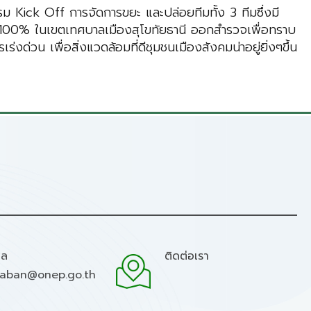
 Kick Off การจัดการขยะ และปล่อยทีมทั้ง 3 ทีมซึ่งมี
ือน 100% ในเขตเทศบาลเมืองสุโขทัยธานี ออกสำรวจเพื่อทราบ
งด่วน เพื่อสิ่งแวดล้อมที่ดีชุมชนเมืองสังคมน่าอยู่ยิ่งๆขึ้น
มล
ติดต่อเรา
raban@onep.go.th