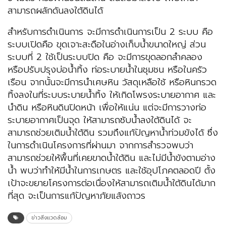
สามารถผลักดันลงใต้ดินได้
สำหรับการดำเนินการ จะมีการดำเนินการเป็น 2 ระบบ คือ
ระบบเปิดคือ ขุดเจาะสะดือในอ่างเก็บน้ำขนาดใหญ่ ส่วน
ระบบที่ 2 ใช้เป็นระบบปิด คือ จะมีการขุดลอกลำคลอง
หรือปรับปรุงบ่อน้ำทิ้ง ท่อระบายน้ำในชุมชน หรือในครัว
เรือน จากนั้นจะมีการนำเศษหิน วัสดุเหลือใช้ หรือหินกรวด
ทิ้งลงในที่ระบบระบายน้ำทิ้ง ให้เกิดโพรงระบายอากาศ และ
นำดิน หรือหินดินปิดหน้า เพื่อให้แน่น แต่จะมีการวางท่อ
ระบายอากาศเป็นจุด ให้สามารถซับน้ำลงใต้ดินได้ จะ
สามารถช่วยเติมน้ำใต้ดิน รวมถึงแก้ปัญหาน้ำท่วมขังได้ ซึ่ง
ในการดำเนินโครงการที่ผ่านมา จากการสำรวจพบว่า
สามารถช่วยให้พื้นที่เคยขาดน้ำใต้ดิน และไม่มีน้ำขังตามอ่าง
น้ำ พบว่าทำให้มีน้ำในการเกษตร และใช้อุปโภคตลอดปี ตั้ง
เป้าจะขยายโครงการต่อเนื่องให้สามารถเติมน้ำใต้ดินได้มาก
ที่สุด จะเป็นการแก้ปัญหาภัยแล้งถาวร
ข่าวสิ่งแวดล้อม