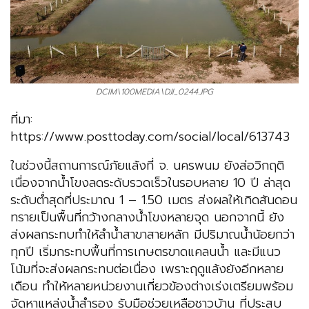
DCIM\100MEDIA\DJI_0244.JPG
ที่มา:
https://www.posttoday.com/social/local/613743
ในช่วงนี้สถานการณ์ภัยแล้งที่ จ. นครพนม ยังส่อวิกฤติ
เนื่องจากน้ำโขงลดระดับรวดเร็วในรอบหลาย 10 ปี ล่าสุด
ระดับต่ำสุดที่ประมาณ 1 – 1.50 เมตร ส่งผลให้เกิดสันดอน
ทรายเป็นพื้นที่กว้างกลางน้ำโขงหลายจุด นอกจากนี้ ยัง
ส่งผลกระทบทำให้ลำน้ำสาขาสายหลัก มีปริมาณน้ำน้อยกว่า
ทุกปี เริ่มกระทบพื้นที่การเกษตรขาดแคลนน้ำ และมีแนว
โน้มที่จะส่งผลกระทบต่อเนื่อง เพราะฤดูแล้งยังอีกหลาย
เดือน ทำให้หลายหน่วยงานเกี่ยวข้องต่างเร่งเตรียมพร้อม
จัดหาแหล่งน้ำสำรอง รับมือช่วยเหลือชาวบ้าน ที่ประสบ