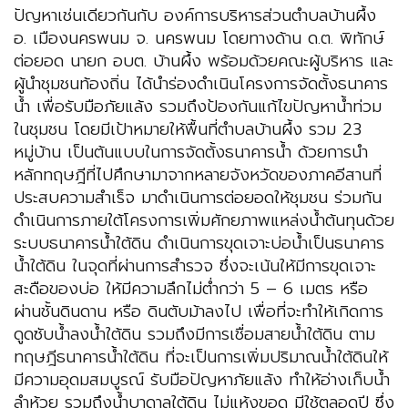
ปัญหาเช่นเดียวกันกับ องค์การบริหารส่วนตำบลบ้านผึ้ง
อ. เมืองนครพนม จ. นครพนม โดยทางด้าน ด.ต. พิทักษ์
ต่อยอด นายก อบต. บ้านผึ้ง พร้อมด้วยคณะผู้บริหาร และ
ผู้นำชุมชนท้องถิ่น ได้นำร่องดำเนินโครงการจัดตั้งธนาคาร
น้ำ เพื่อรับมือภัยแล้ง รวมถึงป้องกันแก้ไขปัญหาน้ำท่วม
ในชุมชน โดยมีเป้าหมายให้พื้นที่ตำบลบ้านผึ้ง รวม 23
หมู่บ้าน เป็นต้นแบบในการจัดตั้งธนาคารน้ำ ด้วยการนำ
หลักทฤษฎีที่ไปศึกษามาจากหลายจังหวัดของภาคอีสานที่
ประสบความสำเร็จ มาดำเนินการต่อยอดให้ชุมชน ร่วมกัน
ดำเนินการภายใต้โครงการเพิ่มศักยภาพแหล่งน้ำต้นทุนด้วย
ระบบธนาคารน้ำใต้ดิน ดำเนินการขุดเจาะบ่อน้ำเป็นธนาคาร
น้ำใต้ดิน ในจุดที่ผ่านการสำรวจ ซึ่งจะเน้นให้มีการขุดเจาะ
สะดือของบ่อ ให้มีความลึกไม่ต่ำกว่า 5 – 6 เมตร หรือ
ผ่านชั้นดินดาน หรือ ดินตับม้าลงไป เพื่อที่จะทำให้เกิดการ
ดูดซับน้ำลงน้ำใต้ดิน รวมถึงมีการเชื่อมสายน้ำใต้ดิน ตาม
ทฤษฎีธนาคารน้ำใต้ดิน ที่จะเป็นการเพิ่มปริมาณน้ำใต้ดินให้
มีความอุดมสมบูรณ์ รับมือปัญหาภัยแล้ง ทำให้อ่างเก็บน้ำ
ลำห้วย รวมถึงน้ำบาดาลใต้ดิน ไม่แห้งขอด มีใช้ตลอดปี ซึ่ง