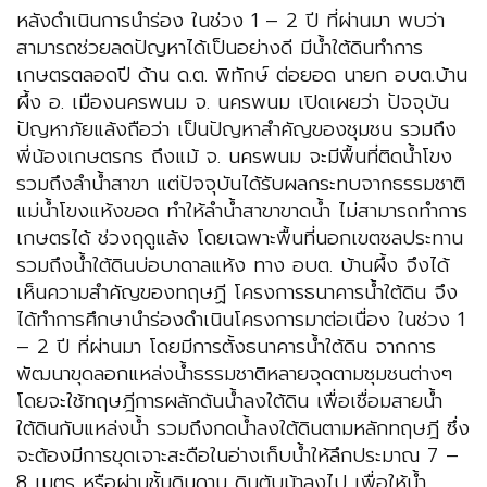
หลังดำเนินการนำร่อง ในช่วง 1 – 2 ปี ที่ผ่านมา พบว่า
สามารถช่วยลดปัญหาได้เป็นอย่างดี มีน้ำใต้ดินทำการ
เกษตรตลอดปี ด้าน ด.ต. พิทักษ์ ต่อยอด นายก อบต.บ้าน
ผึ้ง อ. เมืองนครพนม จ. นครพนม เปิดเผยว่า ปัจจุบัน
ปัญหาภัยแล้งถือว่า เป็นปัญหาสำคัญของชุมชน รวมถึง
พี่น้องเกษตรกร ถึงแม้ จ. นครพนม จะมีพื้นที่ติดน้ำโขง
รวมถึงลำน้ำสาขา แต่ปัจจุบันได้รับผลกระทบจากธรรมชาติ
แม่น้ำโขงแห้งขอด ทำให้ลำน้ำสาขาขาดน้ำ ไม่สามารถทำการ
เกษตรได้ ช่วงฤดูแล้ง โดยเฉพาะพื้นที่นอกเขตชลประทาน
รวมถึงน้ำใต้ดินบ่อบาดาลแห้ง ทาง อบต. บ้านผึ้ง จึงได้
เห็นความสำคัญของทฤษฏี โครงการธนาคารน้ำใต้ดิน จึง
ได้ทำการศึกษานำร่องดำเนินโครงการมาต่อเนื่อง ในช่วง 1
– 2 ปี ที่ผ่านมา โดยมีการตั้งธนาคารน้ำใต้ดิน จากการ
พัฒนาขุดลอกแหล่งน้ำธรรมชาติหลายจุดตามชุมชนต่างๆ
โดยจะใช้ทฤษฎีการผลักดันน้ำลงใต้ดิน เพื่อเชื่อมสายน้ำ
ใต้ดินกับแหล่งน้ำ รวมถึงกดน้ำลงใต้ดินตามหลักทฤษฎี ซึ่ง
จะต้องมีการขุดเจาะสะดือในอ่างเก็บน้ำให้ลึกประมาณ 7 –
8 เมตร หรือผ่านชั้นดินดาน ดินตับม้าลงไป เพื่อให้น้ำ