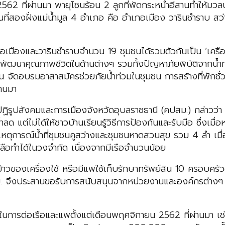
2 ที่ผ่านมา พายุโซนร้อน 2 ลูกที่พัดกระหน่ำอีสานทำให้มวลน้ำ
พื้นที่สองฝั่งแม่น้ำมูล 4 อำเภอ คือ อำเภอเมือง วารินชำราบ
อเมืองและวารินชำราบจำนวน 19 ชุมชนได้รวมตัวกันเป็น ‘เครือ
การพัฒนาคุณภาพชีวิตในด้านต่างๆ รวมทั้งปัญหาภัยพิบัติจากน้ำท่
เช่น จัดอบรมอาสาสมัครช่วยภัยน้ำท่วมในชุมชน การสร้างที่พักชั
่านมา
ฏิรูปสังคมและการเมืองจังหวัดอุบลราชธานี (คปสม.) กล่าวว่า กา
 แต่ไม่ได้ให้ชาวบ้านเรียนรู้วิธีการป้องกันและรับมือ ซึ่งเมื่
อเหตุการณ์น้ำที่ชุมชนคูสว่างและชุมชนหาดสวนสุข รวม 4 ลำ เมื
ลือทำได้ในวงจำกัด เนื่องจากมีเรือจำนวนน้อย
้ขนข้าวของเครื่องใช้ หรือมีแพใช้เก็บรักษาทรัพย์สิน 10 ครอบครั
จึงประสานขอรับการสนับสนุนจากหน่วยงานและองค์กรต่างๆ เพื่อใ
การต่อเรือและแพตั้งแต่เดือนพฤศจิกายน 2562 ที่ผ่านมา เช