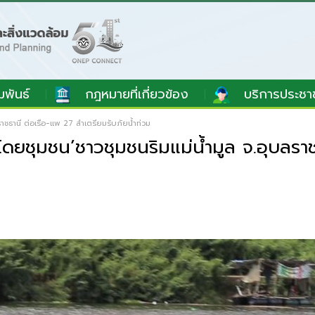
มพันธ์
กฎหมายที่เกี่ยวข้อง
บริการประชา
าชธานี ต่อเรือ-แพ 27 ลำเตรียมรับภัยน้ำท่วม
ยชุมชน’ชาวชุมชนริมแม่น้ำมูล จ.อุบลราชธ