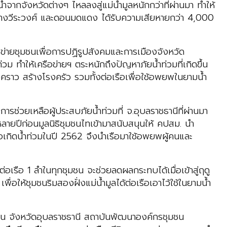
จากจังหวัดต่างๆ ไหลลงสู่แม่น้ำมูลหนักกว่าที่ผ่านมา ทำให้
 สว่างวีระวงศ์ และดอนมดแดง ได้รับความเสียหายกว่า 4,000
ข่ายชุมชนเพื่อการปฏิรูปสังคมและการเมืองจังหวัด
วม ทำให้เครือข่ายฯ ตระหนักถึงปัญหาภัยน้ำท่วมที่เกิดขึ้น
่วคราว สร้างโรงครัว รวมทั้งต่อเรือเพื่อใช้อพยพในยามน้ำ
รช่วยเหลือผู้ประสบภัยน้ำท่วมที่ จ.อุบลราชธานีที่ผ่านมา
อหลายปีก่อนมูลนิธิชุมชนไทเข้ามาสนับสนุนให้ คปสม. นำ
่อเกิดน้ำท่วมในปี 2562 จึงนำเรือมาใช้อพยพผู้คนและ
วต่อเรือ 1 ลำในทุกชุมชน จะช่วยลดผลกระทบได้เมื่อเข้าสู่ฤดู
ห้ชุมชนริมสองฝั่งแม่น้ำมูลได้ต่อเรือเอาไว้ใช้ในยามน้ำ
่น จังหวัดอุบลราชธานี สถาบันพัฒนาองค์กรชุมชน