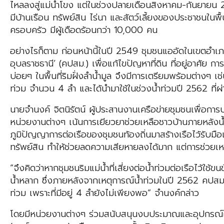
ไหลลงสู่แม่น้ำโขง แต่ในช่วงปลายเดือนสิงหาคม-กันยายน 256
มีบ้านเรือน ทรัพย์สิน ไร่นา และสัตว์เลี้ยงของประชาชนใน
ครอบครัว มีผู้เดือดร้อนกว่า 10,000 คน
อย่างไรก็ตาม ก่อนหน้านี้ในปี 2549 ชุมชนแออัดในเขตอำเภ
อุบลราชธานี’ (คปสม.) เพื่อแก้ไขปัญหาที่ดิน ที่อยู่อาศัย 
บ่อยๆ ในพื้นที่ริมฝั่งลำน้ำมูล จึงมีการเตรียมพร้อมต่างๆ 
ท่วม จำนวน 4 ลำ และได้นำมาใช้ในช่วงน้ำท่วมปี 2562 ที่ผ
นายจำนงค์ จิตนิรัตน์ ผู้ประสานงานเครือข่ายชุมชนเพื่อการป
หน่วยงานต่างๆ เน้นการเยียวยาช่วยเหลือชาวบ้านภายหลังน้ำลด
ภูมิปัญญาการต่อเรือของชุมชนท้องถิ่นมาสร้างเรือไว้รับมื
ทรัพย์สิน ทำให้ช่วยลดความเสียหายลงได้มาก แต่การช่วยเห
“จึงคิดว่าหากชุมชนริมแม่น้ำที่เสี่ยงต่อน้ำท่วมต่อเรือไว้ใช
น้ำหลาก ซึ่งภายหลังจากเหตุการณ์น้ำท่วมในปี 2562 คปสม. 
ท่วม เพราะที่มีอยู่ 4 ลำยังไม่เพียงพอ” จำนงค์กล่าว
โดยมีหน่วยงานต่างๆ ร่วมสนับสนุนงบประมาณและอุปกรณ์ใน