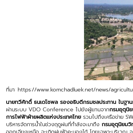
ที่มา: https://www.komchadluek.net/news/agricu
นายทวีศักดิ์ ธนเดโชพล รองอธิบดีกรมชลประทาน ในฐ
ผ่านระบบ VDO Conference ไปยังผู้แทนจาก
กรมอุตุนิ
การไฟฟ้าฝ่ายผลิตแห่งประเทศไทย
รวมไปถึงเครือข่าย SW
บริหารจัดการน้ำในช่วงฤดูฝนที่กำลังจะมาถึง
กรมอุตุนิยมวิ
ออกเฉียงเหนือ จะเกิดฝนฟ้าคะนองได้ โดยเฉพาะบริเวณ 