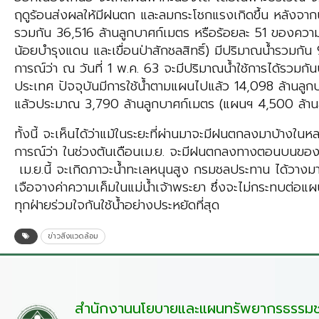
ฤดูร้อนส่งผลให้มีฝนตก และลมกระโชกแรงเกิดขึ้น หลังจากน
รวมกัน 36,516 ล้านลูกบาศก์เมตร หรือร้อยละ 51 ของความจุอ่า
น้อยบำรุงแดน และเขื่อนป่าสักชลสิทธิ์) มีปริมาณน้ำรวมกั
การณ์ว่า ณ วันที่ 1 พ.ค. 63 จะมีปริมาณน้ำใช้การได้รวม
ประเทศ ปัจจุบันมีการใช้น้ำตามแผนไปแล้ว 14,098 ล้านลู
แล้วประมาณ 3,790 ล้านลูกบาศก์เมตร (แผนฯ 4,500 ล้าน
ทั้งนี้ จะเห็นได้ว่าแม้ในระยะที่ผ่านมาจะมีฝนตกลงมาบ้างใน
การณ์ว่า ในช่วงต้นเดือนเม.ย. จะมีฝนตกลงทางตอนบนของป
เม.ย.นี้ จะเกิดภาวะน้ำทะเลหนุนสูง กรมชลประทาน ได้วางมา
เจือจางค่าความเค็มในแม่น้ำเจ้าพระยา ซึ่งจะไม่กระทบต่อแผ
ทุกฝ่ายร่วมใจกันใช้น้ำอย่างประหยัดที่สุด
ข่าวสิ่งแวดล้อม
สำนักงานนโยบายและแผนทรัพยากรธรรมชา