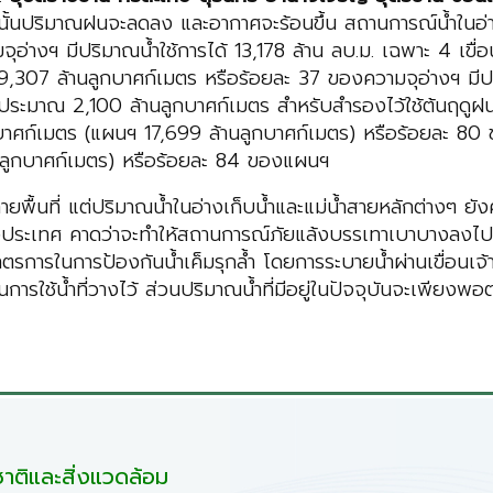
ั้นปริมาณฝนจะลดลง และอากาศจะร้อนขึ้น สถานการณ์น้ำในอ่าง
งฯ มีปริมาณน้ำใช้การได้ 13,178 ล้าน ลบ.ม. เฉพาะ 4 เขื่อนหลัก
น 9,307 ล้านลูกบาศก์เมตร หรือร้อยละ 37 ของความจุอ่างฯ มี
กันประมาณ 2,100 ล้านลูกบาศก์เมตร สำหรับสำรองไว้ใช้ต้นฤดูฝ
กบาศก์เมตร (แผนฯ 17,699 ล้านลูกบาศก์เมตร) หรือร้อยละ 80 
ลูกบาศก์เมตร) หรือร้อยละ 84 ของแผนฯ
หลายพื้นที่ แต่ปริมาณน้ำในอ่างเก็บน้ำและแม่น้ำสายหลักต่างๆ ย
ระเทศ คาดว่าจะทำให้สถานการณ์ภัยแล้งบรรเทาเบาบางลงไปได้
ตรการในการป้องกันน้ำเค็มรุกล้ำ โดยการระบายน้ำผ่านเขื่อนเจ
นการใช้น้ำที่วางไว้ ส่วนปริมาณน้ำที่มีอยู่ในปัจจุบันจะเพียง
ติและสิ่งแวดล้อม