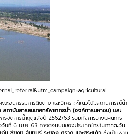
rnal_referral&utm_campaign=agricultural
คณะอนุกรรมการติดตาม และวิเคราะห์แนวโน้มสถานการณ์น้ำ
ำ สถาบันสารสนเทศทรัพยากรน้ำ (องค์การมหาชน) และ
หารจัดการน้ำฤดูแล้งปี 2562/63 รวมทั้งการวางแผนการ
ถึงวันที่ 6 เม.ย. 63 ทางตอนบนของประเทศไทยในภาคตะวัน
ก่น ชัยภูมิ จันทบุรี ระยอง ตราด และสระแก้ว
ซึ่งเป็นพายุ