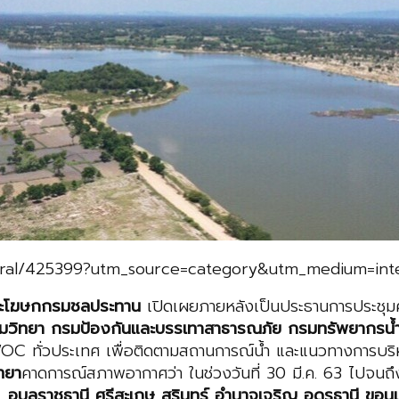
ltural/425399?utm_source=category&utm_medium=inte
านะโฆษกกรมชลประทาน
เปิดเผยภายหลังเป็นประธานการประชุม
ยมวิทยา กรมป้องกันและบรรเทาสาธารณภัย กรมทรัพยากรน้
OC ทั่วประเทศ เพื่อติดตามสถานการณ์น้ำ และแนวทางการบริ
ทยา
คาดการณ์สภาพอากาศว่า ในช่วงวันที่ 30 มี.ค. 63 ไปจน
จ.
อุบลราชธานี ศรีสะเกษ สุรินทร์ อำนาจเจริญ อุดรธานี ขอนแ