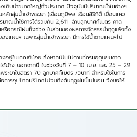
เก็บน้ำขนาดใหญ่ทั่วประเทศ ปัจจุบันมีปริมาณน้ำในอ่างฯ
ลุ่มน้ำเจ้าพระยา (เขื่อนภูมิพล เขื่อนสิริกิติ์ เขื่อนแคว
ปริมาณน้ำใช้การได้รวมกัน 2,611 ล้านลูกบาศก์เมตร คาด
นหรือกรณีฝนทิ้งช่วง ในส่วนของผลการจัดสรรน้ำฤดูแล้งทั้ง
ของแผนฯ เฉพาะลุ่มน้ำเจ้าพระยา มีการใช้น้ำตามแผนฯไป
ังคงอยู่ในเกณฑ์น้อย ซึ่งหากเป็นไปตามที่กรมอุตุนิยมคาด
บ้าง นอกจากนี้ ในช่วงวันที่ 7 – 10 เม.ย. และ 25 – 29
้าพระยาในอัตรา 70 ลูกบาศก์เมตร /วินาที สำหรับใช้ในการ
พอต่อการอุปโภคบริโภคไปจนถึงต้นฤดูฝนนี้แน่นอน จึงขอให้