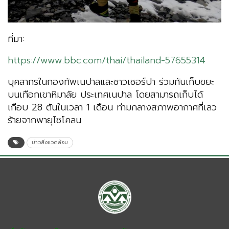
ที่มา:
https://www.bbc.com/thai/thailand-57655314
บุคลากรในกองทัพเนปาลและชาวเชอร์ปา ร่วมกันเก็บขยะ
บนเทือกเขาหิมาลัย ประเทศเนปาล โดยสามารถเก็บได้
เกือบ 28 ตันในเวลา 1 เดือน ท่ามกลางสภาพอากาศที่เลว
ร้ายจากพายุไซโคลน
ข่าวสิ่งแวดล้อม