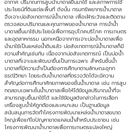
อากาศ ปริมาณการสูบน้ำบาดาลขึ้นมาใช้ และสภาพการใช้
ประโยชน์ที่ดินแต่ละพื้นที่ ดังนั้น กรมทรัพยากรน้ำบาดาล
จึงเจาะบ่อสังเกตการณ์น้ำบาดาล เพื่อเฝ้าระวังและติดตาม
ตรวจสอบปริมาณและคุณภาพของน้ำบาดาล
การนำน้ำ
บาดาลขึ้นมาใช้ประโยชน์เพื่อการอุปโภคบริโภค การเกษตร
และอุตสาหกรรม นอกเหนือจากการเจาะบ่อน้ำบาดาลเพื่อ
นำมาใช้เป็นแหล่งน้ำดิบแล้ว บ่อสังเกตการณ์น้ำบาดาลก็มี
ความสำคัญเช่นกัน เนื่องจากบ่อสังเกตการณ์ เป็นบ่อน้ำ
บาดาลที่เจาะและพัฒนาขึ้นเป็นการเฉพาะ สำหรับชั้นน้ำ
บาดาลที่มีความจำเป็นต้องการศึกษาตามลักษณะอุทก
ธรณีวิทยา โดยระดับน้ำบาดาลที่ตรวจวัดได้จะมีความ
สำคัญต่อการศึกษาศักยภาพของชั้นน้ำบาดาล เช่น การสูบ
ทดสอบเฉพาะชั้นน้ำบาดาลเพื่อให้ได้ข้อมูลปริมาณน้ำที่จะ
สามารถสูบขึ้นมาใช้ได้ และใช้ข้อมูลดังกล่าวในการเลือก
เครื่องสูบน้ำให้ถูกต้องและเหมาะสม เป็นฐานข้อมูล
สนับสนุนการจัดทำโครงการพัฒนาแหล่งน้ำบาดาลขนาด
ใหญ่เพื่อแก้ไขปัญหาขาดแคลนน้ำสำหรับประชาชน เช่น
โครงการพัฒนาน้ำบาดาลเพื่อการเกษตรแปลงใหญ่