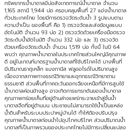
ทรัพยากรน้ำบาดาลมีบ่อสังเกตการณ์น้ำบาดาล จำนวน
1,165 สถานี 1,944 บ่อ ครอบคลุมพื้นที่ 27 แอ่งน้ำบาดาล
ทั่วประเทศไทย โดยมีการตรวจวัดระดับน้ำ 3 รูปแบบตาม
ความจำเป็น ของพื้นที่ คือ 1) ตรวจวัดและส่งข้อมูลแบบ
อัตโนมัติ จำนวน 93 บ่อ 2) ตรวจวัดด้วยเครื่องมือตรวจ
วัดระดับน้ำอัตโนมัติ จำนวน 332 บ่อ และ 3) ตรวจวัด
ด้วยเครื่องวัดระดับน้ำ จำนวน 1,519 บ่อ ทั้งนี้ ในปี 64
พบว่า คุณภาพน้ำบาดาลในประเทศไทยส่วนใหญ่มีคุณภาพ
ดี อยู่ในเกณฑ์มาตรฐานน้ำบาดาลที่ใช้บริโภคได้ บางพื้นที่
มีปริมาณธาตุเหล็ก แมงกานีส ฟลูออไรด์ในปริมาณสูง
เนื่องจากสภาพทางธรณีวิทยาและอุทกธรณีวิทยาตาม
ธรรมชาติ ส่วนพื้นที่ภาคตะวันออกเฉียงเหนือที่มีการสูบใช้
น้ำบาดาลค่อนข้างสูง อาจเกิดการแทรกดันของน้ำบาดาล
คุณภาพกร่อยเค็มที่อยู่ด้านล่างแพร่กระจายเข้าสู่ชั้นน้ำ
บาดาลจืดที่อยู่ด้านบน ประชาชนไม่สามารถใช้น้ำเป็นแหล่ง
น้ำดิบสำหรับระบบประปาหมู่บ้านได้ ทำให้ต้องปรับปรุง
คุณภาพน้ำบาดาลก่อนนำไปอุปโภคบริโภค ส่วนปริมาณน้ำ
บาดาลที่เป็นภาพรวมของประเทศไทยไม่มีการเปลี่ยนแปลง