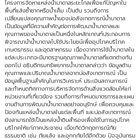
โครงการจัดหาแหล่งน้ำบาดาลระยะไกลเพื่อแก้ปัญหาใน
พื้นที่แล้งซ้ำซากหรือน้ำเค็ม เป็นต้น รวมถึงการ
เปลี่ยนแปลงคุณภาพน้ำของบ่อสังเกตการณ์น้ำบาดาล
เป็นข้อมูลที่มีความสำคัญต่อการพัฒนาน้ำบาดาลและ
คุณภาพของน้ำบาดาลเป็นหนึ่งในหลักเกณฑ์ประกอบการ
พิจารณานำน้ำบาดาลไปใช้ประโยชน์เพื่ออุปโภคบริโภค
เกษตรกรรม และอุตสาหกรรม เนื่องจากการใช้น้ำบาดาลใน
แต่ละประเภทจะมีมาตรฐานคุณภาพน้ำบาดาลที่แตกต่างกัน
ออกไป อธิบดีกรมทรัพยากรน้ำบาดาลกล่าวว่า ข้อมูลด้าน
คุณภาพและปริมาณน้ำบาดาลจากบ่อสังเกตการณ์ เป็น
ข้อมูลพื้นฐานสำคัญในการวิเคราะห์ ประเมินสถานการณ์
และกำหนดทิศทางการบริหารจัดการด้านสิ่งแวดล้อมให้แก่
หน่วยงานที่เกี่ยวข้อง รวมถึงการกำหนดมาตรการและแผน
งานด้านการพัฒนาน้ำบาดาลอย่างอนุรักษ์ เพื่อควบคุมและ
ป้องกันแหล่งน้ำบาดาลในแต่ละพื้นที่ และบ่อสังเกตการณ์
ยังสามารถใช้เป็นแหล่งน้ำดิบสำรองเพื่อใช้ในการอุปโภค
บริโภคให้แก่ภาคประชาชน เมื่อเกิดวิกฤตการณ์ภัย
ธรรมชาติ เช่น ภัยแล้ง และอุทกภัยได้อีกด้วย ปัจจุบันกรม