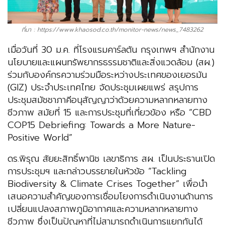
ที่มา : https://www.khaosod.co.th/monitor-news/news_7483262
เมื่อวันที่ 30 ม.ค. ที่โรงแรมคาร์ลตัน กรุงเทพฯ สำนักงาน
นโยบายและแผนทรัพยากรธรรมชาติและสิ่งแวดล้อม (สผ.)
ร่วมกับองค์กรความร่วมมือระหว่างประเทศของเยอรมัน
(GIZ) ประจำประเทศไทย จัดประชุมเผยแพร่ สรุปการ
ประชุมสมัชชาภาคีอนุสัญญาว่าด้วยความหลากหลายทาง
ชีวภาพ สมัยที่ 15 และการประชุมที่เกี่ยวข้อง หรือ “CBD
COP15 Debriefing: Towards a More Nature-
Positive World”
ดร.พิรุณ สัยยะสิทธิ์พานิช เลขาธิการ สผ. เป็นประธานเปิด
การประชุมฯ และกล่าวบรรยายในหัวข้อ “Tackling
Biodiversity & Climate Crises Together” เพื่อนำ
เสนอความสำคัญของการเชื่อมโยงการดำเนินงานด้านการ
เปลี่ยนแปลงสภาพภูมิอากาศและความหลากหลายทาง
ชีวภาพ ซึ่งเป็นปัญหาที่ไม่สามารถดำเนินการแยกกันได้