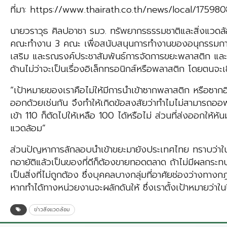
ที่มา: https://www.thairath.co.th/news/local/175980
นายวราวุธ ศิลปอาชา รมว. ทรัพยากรธรรมชาติและสิ่งแวดล้อ
คณะทำงาน 3 คณะ เพื่อสนับสนุนการทำงานของอนุกรรมการ
เสริม และรณรงค์ประชาสัมพันธ์การจัดการขยะพลาสติก และข
ด้านไม่ว่าจะเป็นเรื่องอิเล็กทรอนิกส์หรือพลาสติก โดยตน
“เป้าหมายของเราคือไม่ให้มีการนำเข้าซากพลาสติก หรือซาก
ออกด้วยเช่นกัน จึงทำให้เกิดข้อสงสัยว่าทำไมไม่สามารถอ
เข้า 110 ก็ตัดไปให้เหลือ 100 ได้หรือไม่ ส่วนที่ส่งออกให้
แวดล้อม”
ส่วนปัญหาการลักลอบนำเข้าขยะมายังประเทศไทย ทราบว่าในส่
กอายัติแล้วเป็นของที่ดีก็ต้องขายทอดตลาด ถ้าไม่มีผลกระท
เป็นสิ่งที่ไม่ถูกต้อง ซึ่งบุคคลบางกลุ่มที่อาศัยช่องว่างทา
หากทำได้ทางหน่วยงานจะผลักดันให้ ซึ่งเราตั้งเป้าหมายว่าใน
ข่าวสิ่งแวดล้อม