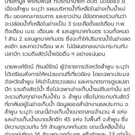
นายคำมูล พรหมพนัส ที่ปรึกษานายก อบต. มะเขือแจ้ อ.
เมืองลำพูน ระบุว่า แผนบริหารน้ำที่เหลือในอ่างเก็บน้ำแม่
ตีบ ของคณะกรรมการ และชาวบ้าน มีข้อตกลงร่วมกันว่า
จะปล่อยน้ำที่เหลือในอ่างเป็น 3 ระยะคือตั้งแต่เดือน ก.พ.
ถึงเดือน เม.ย. เดือนละ 4 แสนลูกบาศก์เมตร รวมทั้งหมด
1 ล้าน 2 แสนลูกบาศก์เมตร ซึ่งจะทำให้ปริมาณน้ำในอ่างลด
ลงอีก และคาดว่าเดือน พ.ค. ไม่มีฝนตกลงมาจะกระทบกับ
ปลาบึก รวมถึงสัตว์น้ำชนิดอื่น ๆ อย่างแน่นอน
นายพงศ์รัตน์ ภิรมย์รัตน์ ผู้ว่าราชการจังหวัดลำพูน ระบุว่า
ได้เตรียมสั่งการให้หน่วยงานที่เกี่ยวข้อง โดยเฉพาะประมง
จังหวัดลำพูน ให้เข้าไปตรวจสอบ และหามาตรการดูแลปลา
บึก รวมถึงสัตว์น้ำ ซึ่งไม่เฉพาะอ่างเก็บน้ำแม่ตีบเท่านั้น แต่
จะรวมถึงทุกอ่างเก็บน้ำใน จ. ลำพูน เพื่อไม่กระทบกับสัตว์
ที่อาศัยอยู่ในอ่างเก็บน้ำ ข้อมูลของสำนักงานชลประทาน จ.
ลำพูน ระบุว่า ขณะนี้อ่างเก็บน้ำขนาดกลางจำนวน 4 แห่ง
และอ่างเก็บน้ำขนาดเล็กอีก 45 แห่ง ในพื้นที่ จ.ลำพูน ซึ่ง
มีความจุรวมกัน 59 ล้านลูกบาศก์เมตร ขณะนี้เหลือน้ำใน
อ่างอยู่เพียง 14 ล้านลูกบาศก์เมตร หรือร้อยละ 23 เท่านั้น