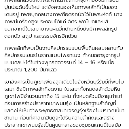
ภาพสลักส่วนใหญ่พระพักตร์กะเทาะหลุดหายจึงมีการปั้น
ปูนประดับขึ้นใหม่ แต่ยังคงมองเห็นภาพสลักที่เป็นของ
เดิมอยู่ ทิพยบุคคลบางภาพถือดอกบัวไว้ในพระหัตถ์ บาง
ภาพมีเครื่องสูงประกอบได้แก่ ฉัตร พัดโบกและแส้
นอกจากนี้ใบเสมาบางแผ่นอีกด้านหนึ่งยังมีภาพสลักรูป
ดอกบัว สถูป และธรรมจักรอีกด้วย
ภาพสลักที่พบเป็นงานศิลปกรรมแบบพื้นถิ่นผสมผสานกับ
ศิลปกรรมเขมรโบราณแบบไพรกเมง กำหนดอายุจากรูป
แบบศิลปะได้ในช่วงพุทธศตวรรษที่ 14 – 16 หรือเมื่อ
ประมาณ 1,200 ปีมาแล้ว
เขาอังคารเป็นภูเขาเพียงลูกเดียวในจังหวัดบุรีรัมย์ที่พบใบ
เสมา ซึ่งมีภาพสลักที่งดงาม ใบเสมาทั้งหมดสลักด้วยหิน
ภูเขาไฟมีจำนวนมากถึง 15 แผ่น ทั้งหมดล้วนมีอายุเก่าแก่
ก่อนการสร้างปราสาทเขาพนมรุ้ง เป็นหลักฐานสำคัญที่
แสดงให้เห็นว่าพระพุทธศาสนาเจริญรุ่งเรืองในบริเวณนี้มา
ช้านาน ก่อนที่ศาสนาฮินดูจะได้รับความสำคัญและสร้าง
ปราสาทเขาพนมรุ้งเป็นศูนย์กลางของชุมชนแถบนี้ในสมัย