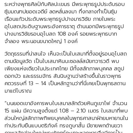
ระหว่างพุทธศิลป์กับศิลปะเขมร มีพระพุทธรูปประดับรอบ
ซุ้มมณฑปยอดเจดีย์ ลดหลั่นลงมา กึ่งกลางทำเป็นซุ้ม
เรือนแก้วประดับพระพุทธรูปปางมารวิชัย ภายในพระ
อุโบสถประดิษฐานพระอังคารธาตุ ด้านนอกมีพระพุทธรูป
ปางมารวิชัยรอบอุโบสถ 108 องค์ รอยพระพุทธบาท
จำลอง พระนอนขนาดใหญ่ 1 องค์
วัตถุธรรมที่น่าสนใจ เห็นจะเป็นใบเสมาที่ตั้งอยู่รอบอุโบสถ
ตามข้อมูลวัด เป็นใบเสมาหินบะซอลล์สมัยทวารวดี พบ
เพียงแห่งเดียวในประเทศไทย มีทั้งสลักภาพบุคคล สถูป
ดอกบัว และธรรมจักร สันนิษฐานว่าสร้างขึ้นในราวพุทธ
ศตวรรษที่ 13 – 14 เป็นหลักฐานว่าที่นี่เคยเป็นพุทธสถาน
มาแต่โบราณ
“บนยอดเขาอังคารพบใบเสมาสลักด้วยหินภูเขาไฟ จำนวน
15 แผ่น มีความสูงตั้งแต่ 1.08 – 2.10 เมตร ใบเสมาที่พบ
ส่วนใหญ่สลักภาพทิพยบุคคลในพุทธศาสนาฝ่ายมหายานใน
ท่าประทับยืนแบบตริภังค์ ทรงภูษาสั้น มีชายพกด้านขวา