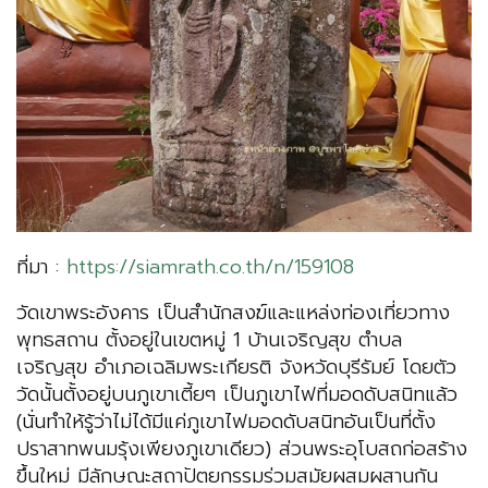
ที่มา :
https://siamrath.co.th/n/159108
วัดเขาพระอังคาร เป็นสำนักสงฆ์และแหล่งท่องเที่ยวทาง
พุทธสถาน ตั้งอยู่ในเขตหมู่ 1 บ้านเจริญสุข ตำบล
เจริญสุข อำเภอเฉลิมพระเกียรติ จังหวัดบุรีรัมย์ โดยตัว
วัดนั้นตั้งอยู่บนภูเขาเตี้ยๆ เป็นภูเขาไฟที่มอดดับสนิทแล้ว
(นั่นทำให้รู้ว่าไม่ได้มีแค่ภูเขาไฟมอดดับสนิทอันเป็นที่ตั้ง
ปราสาทพนมรุ้งเพียงภูเขาเดียว) ส่วนพระอุโบสถก่อสร้าง
ขึ้นใหม่ มีลักษณะสถาปัตยกรรมร่วมสมัยผสมผสานกัน