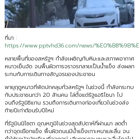
ที่มา :
https://www.pptvhd36.com/news/%E0%B8
หลายพื้นที่ของสหรัฐฯ กำลังเผชิญกับหิมะและสภาพอากาศ
หนาวเย็นจัด จนพื้นผิวการจราจรกลายเป็นน้ำแข็ง ส่งผลก
ระทบกับการเดินทางสัญจรของประชาชน
พายุฤดูหนาวที่พัดปกคลุมทั่วสหรัฐฯ ในช่วงนี้ กำลังกระทบ
กับประชาชนกว่า 20 ล้านคน ไล่ตั้งแต่รัฐแอริโซนา ไป
จนถึงรัฐมิชิแกน รวมถึงการเดินทางท่องเที่ยวในช่วงส่ง
ท้ายปีเก่าต้อนรับปีใหม่
ที่รัฐมินนิโซตา อุณหภูมิในช่วงสุดสัปดาห์ที่ผ่านมา ลดต่ำ
กว่าจุดเยือกแข็ง พื้นผิวถนนมีน้ำแข็งเกาะหนาและลื่น จน