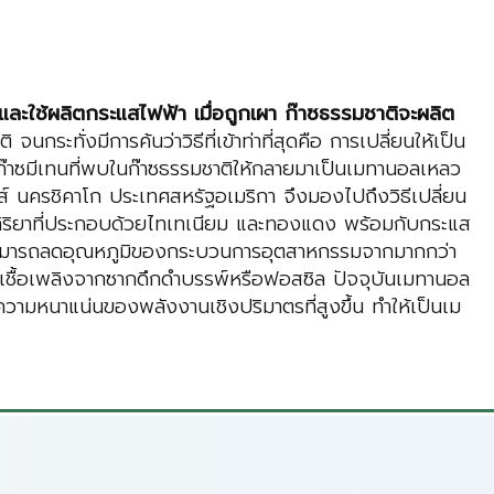
 และใช้ผลิตกระแสไฟฟ้า เมื่อถูกเผา ก๊าซธรรมชาติจะผลิต
กระทั่งมีการค้นว่าวิธีที่เข้าท่าที่สุดคือ การเปลี่ยนให้เป็น
นก๊าซมีเทนที่พบในก๊าซธรรมชาติให้กลายมาเป็นเมทานอลเหลว
ส์ นครชิคาโก ประเทศสหรัฐอเมริกา จึงมองไปถึงวิธีเปลี่ยน
ปฏิกิริยาที่ประกอบด้วยไทเทเนียม และทองแดง พร้อมกับกระแส
า สามารถลดอุณหภูมิของกระบวนการอุตสาหกรรมจากมากกว่า
่เชื้อเพลิงจากซากดึกดำบรรพ์หรือฟอสซิล ปัจจุบันเมทานอล
ความหนาแน่นของพลังงานเชิงปริมาตรที่สูงขึ้น ทำให้เป็นเม