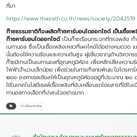
ที่มา:
https://www.thairath.co.th/news/society/2042519
ก๊าซธรรมชาติก็จะผลิตก๊าซคาร์บอนไดออกไซด์ เป็นเชื้อเพล
ก๊าซคาร์บอนไดออกไซด์
เป็นก๊าซเรือนกระจกที่ทรงพลัง ทำให้
เมทานอล ซึ่งเป็นเชื้อเพลิงเหลวที่เผาไหม้ได้อย่างหมดจด 
นั้นต้องใช้ความร้อนและความดันสูง ผู้เชี่ยวชาญด้านวิศวก
ก๊าซมีเทนเป็นเมทานอลที่อุณหภูมิห้อง เพื่อหลีกเลี่ยงควา
ไฟฟ้าจำนวนเล็กน้อย เพื่อช่วยในการทำลายพันธะไฮโดรคา
๒๐๐ องศาเซลเซียสให้เป็นอุณหภูมิห้องอยู่ที่ประมาณ ๒๐ 
ใช้ในเทคโนโลยีเซลล์เชื้อเพลิงที่ขับเคลื่อนรถโดยสารที่ใช
ทานอลทางเลือกที่น่าสนใจอย่างมาก
ข่าวสิ่งแวดล้อม