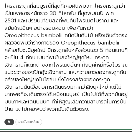
โครงกระดูกที่สมบูรณ์ที่สุดที่เคยค้นพบจากโครงกระดูกว่า
เป็นเพศชายหนักราว 30 กิโลกรัม ที่ขุดพบในปี พ.ศ.
2501 และเปรียบเทียบสิ่งที่พบกับไพรเมตโบราณ และ
สมัยใหม่อื่นๆ อย่างรอบคอบ เพื่อค้นหาว่า
Oreopithecus bambolii ถนัดปีนต้นไม้ หรือเดินตัวตรง
ผลวิจัยพบว่าร่างกายของ Oreopithecus bambolii
คล้ายกับชะนียุคใหม่ มีกระดูกสันหลังส่วนเอว 5 ท่อนแทนที่
จะเป็น 4 ท่อนแบบที่พบในลิงใหญ่ยุคใหม่ กระดูก
เชิงกรานก็แตกต่างจากไพรเมตอื่นๆ ทั้งยุคใหม่หรือโบราณ
แนวขวางของปีกอุ้งเชิงกราน และความยาวของกระดูกก้น
คล้ายลิงใหญ่ยุคไมโอซีน ซึ่งโครงสร้างของกระดูก
เชิงกรานนั้นเอื้อต่อการเดินตรงมากกว่าลิงยุคใหม่ แต่ไม่
มากพอที่จะเดินตรงได้เหมือนมนุษย์ เป็นไปได้ที่พวกมันอยู่
บนเกาะและเดินบนบก ทำให้สูญเสียความสามารถในการปีน
ป่าย แต่ไม่เคยพบว่าพวกมันเดินตัวตรง.
ข่าวสิ่งแวดล้อม