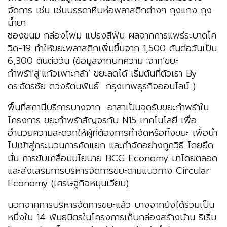
จัดการ เช่น เช่นบรรดาหีบห่อพลาสติกต่างๆ ถุงแกง ถุง
น้ำยา
ซองขนม กล่องโฟม แปรงสีฟัน ผลจากการแพร่ระบาดโค
วิด-19 ทำให้ขยะพลาสติกเพิ่มขึ้นจาก 1,500 ตันต่อวันเป็น
6,300 ตันต่อวัน (ข้อมูลจากบทความ :จาก‘ขยะ
กำพร้า’สู่‘แก้วเพาะกล้า’ ขยะลดได้ เริ่มต้นที่ตัวเรา By
ดร.ฉัตรชัย ตวงรัตนพันธ์ กรุงเทพธุรกิจออนไลน์ )
พื้นที่สถานีบริการบางจาก อาสาเป็นจุดรับขยะกำพร้าใน
โครงการ ขยะกำพร้าสัญจรกับ N15 เทคโนโลยี เพื่อ
อำนวยความสะดวกให้ผู้ที่ต้องการกำจัดหรือทิ้งขยะ เพื่อนำ
ไปเข้าสู่กระบวนการคัดแยก และกำจัดอย่างถูกวิธี โดยยึด
มั่น การขับเคลื่อนนโยบาย BCG Economy มาโดยตลอด
และส่งเสริมการบริหารจัดการขยะตามแนวทาง Circular
Economy (เศรษฐกิจหมุนเวียน)
นอกจากการบริหารจัดการขยะแล้ว บางจากยังได้ร่วมเป็น
หนึ่งใน 14 พันธมิตรในโครงการเก็บกล่องสร้างบ้าน ริเริ่ม