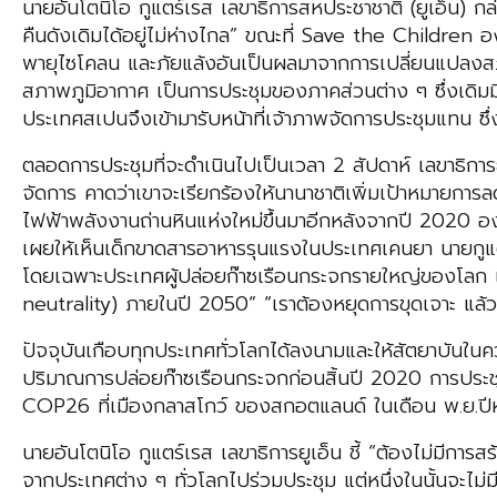
นายอันโตนิโอ กูแตร์เรส เลขาธิการสหประชาชาติ (ยูเอ็น) กล่า
คืนดังเดิมได้อยู่ไม่ห่างไกล” ขณะที่ Save the Children อง
พายุไซโคลน และภัยแล้งอันเป็นผลมาจากการเปลี่ยนแปลงสภาพ
สภาพภูมิอากาศ เป็นการประชุมของภาคส่วนต่าง ๆ ซึ่งเดิมมี
ประเทศสเปนจึงเข้ามารับหน้าที่เจ้าภาพจัดการประชุมแทน ซึ่
ตลอดการประชุมที่จะดำเนินไปเป็นเวลา 2 สัปดาห์ เลขาธิการย
จัดการ คาดว่าเขาจะเรียกร้องให้นานาชาติเพิ่มเป้าหมายการ
ไฟฟ้าพลังงานถ่านหินแห่งใหม่ขึ้นมาอีกหลังจากปี 2020 
เผยให้เห็นเด็กขาดสารอาหารรุนแรงในประเทศเคนยา นายกูแตร์เ
โดยเฉพาะประเทศผู้ปล่อยก๊าซเรือนกระจกรายใหญ่ของโลก เพ
neutrality) ภายในปี 2050” “เราต้องหยุดการขุดเจาะ แล้ว
ปัจจุบันเกือบทุกประเทศทั่วโลกได้ลงนามและให้สัตยาบันใ
ปริมาณการปล่อยก๊าซเรือนกระจกก่อนสิ้นปี 2020 การประชุมใน
COP26 ที่เมืองกลาสโกว์ ของสกอตแลนด์ ในเดือน พ.ย.ปีห
นายอันโตนิโอ กูแตร์เรส เลขาธิการยูเอ็น ชี้ “ต้องไม่มีก
จากประเทศต่าง ๆ ทั่วโลกไปร่วมประชุม แต่หนึ่งในนั้นจะไ