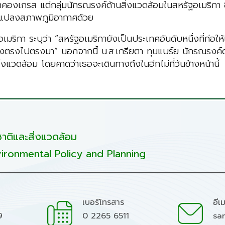
เกรส แต่กลุ่มนักรณรงค์ด้านสิ่งแวดล้อมในสหรัฐอเมริกา ชี้ว่า
ยนแปลงสภาพภูมิอากาศด้วย
มริกา ระบุว่า “สหรัฐอเมริกายังเป็นประเทศอันดับหนึ่งที่ก่
้อย่างตรงไปตรงมา” นอกจากนี้ น.ส.เกรียตา ทุนแบร์ย นักรณรงค์
แวดล้อม โดยคาดว่าเธอจะเดินทางถึงในอีกไม่กี่วันข้างหน้านี้
ติและสิ่งแวดล้อม
ironmental Policy and Planning
เบอร์โทรสาร
อีเ
9
0 2265 6511
sa