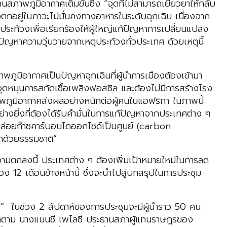
านสภาพภูมิอากาศเต็มขั้นซึ่ง “จุดที่ไม่สามารถเยียวยาให้กลับ
ังตกอยู่ในภาวะไม่มั่นคงทางอาหารในระดับฉุกเฉิน เนื่องจาก
ระท้วงเพื่อเรียกร้องให้ผู้ใหญ่แก้ปัญหาการเปลี่ยนแปลง
ปัญหาความวุ่นวายจากเหตุประท้วงทั่วประเทศ ด้วยเหตุนี้
พภูมิอากาศเป็นปัญหาฉุกเฉินที่ผู้นำการเมืองต้องเข้ามา
อุดหนุนการสกัดเชื้อเพลิงฟอสซิล และต้องไม่มีการสร้างโรง
ภูมิอากาศส่งผลอย่างหนักต่อผู้คนในแอฟริกา ในภาพนี้
่างยิ่งที่ต้องได้รับคำมั่นในการแก้ปัญหาจากประเทศต่าง ๆ
ปล่อยก๊าซคาร์บอนไดออกไซด์เป็นศูนย์ (carbon
าด้วยธรรมชาติ”
ามตกลงนี้ ประเทศต่าง ๆ ต้องเพิ่มเป้าหมายใหม่ในการลด
ง 12 เดือนข้างหน้านี้ ซึ่งจะนำไปสู่บทสรุปในการประชุม
020” ในช่วง 2 สัปดาห์ของการประชุมจะมีผู้นำราว 50 คน
งไรก็ตาม นางแนนซี เพโลซี ประธานสภาผู้แทนราษฎรของ