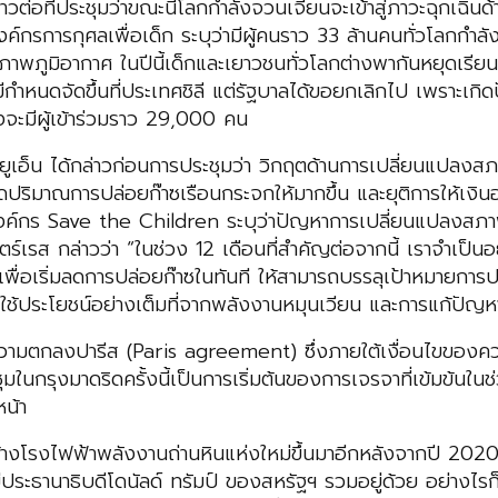
วต่อที่ประชุมว่าขณะนี้โลกกำลังจวนเจียนจะเข้าสู่ภาวะฉุกเฉินด้
ค์กรการกุศลเพื่อเด็ก ระบุว่ามีผู้คนราว 33 ล้านคนทั่วโลกกำล
ภูมิอากาศ ในปีนี้เด็กและเยาวชนทั่วโลกต่างพากันหยุดเรียนป
กำหนดจัดขึ้นที่ประเทศชิลี แต่รัฐบาลได้ขอยกเลิกไป เพราะเกิด
งจะมีผู้เข้าร่วมราว 29,000 คน
ูเอ็น ได้กล่าวก่อนการประชุมว่า วิกฤตด้านการเปลี่ยนแปลงสภา
ลดปริมาณการปล่อยก๊าซเรือนกระจกให้มากขึ้น และยุติการให้เงิน
องค์กร Save the Children ระบุว่าปัญหาการเปลี่ยนแปลงสภาพ
รส กล่าวว่า “ในช่วง 12 เดือนที่สำคัญต่อจากนี้ เราจำเป็นอย
ื่อเริ่มลดการปล่อยก๊าซในทันที ให้สามารถบรรลุเป้าหมายการ
ใช้ประโยชน์อย่างเต็มที่จากพลังงานหมุนเวียน และการแก้ปัญห
นความตกลงปารีส (Paris agreement) ซึ่งภายใต้เงื่อนไขของคว
กรุงมาดริดครั้งนี้เป็นการเริ่มต้นของการเจรจาที่เข้มข้นในช่ว
น้า
ารสร้างโรงไฟฟ้าพลังงานถ่านหินแห่งใหม่ขึ้นมาอีกหลังจากปี 2
ม่มีประธานาธิบดีโดนัลด์ ทรัมป์ ของสหรัฐฯ รวมอยู่ด้วย อย่า