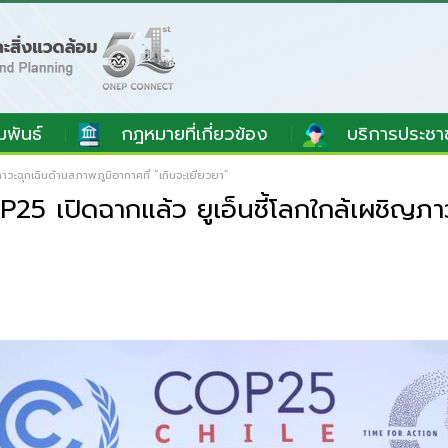
มพันธ์
กฎหมายที่เกี่ยวข้อง
บริการประชา
าวะฉุกเฉินด้านสภาพภูมิอากาศที่ “เกินจะเยียวยา”
5 เปิดฉากแล้ว ยูเอ็นชี้โลกใกล้เผชิญภาว