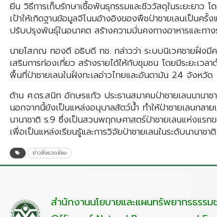
ยีน วิธีการเก็บรักษาเชื้อพันธุกรรมและชีววัสดุในระยะยาว โ
เป้าให้เกิดฐานข้อมูลจีโนมอ้างอิงของพืชป่าชายเลนเป็นครั
ปรับปรุงพันธุ์ในอนาคต สร้างความมั่นคงทางอาหารและทางระ
นายโสภณ ทองดี อธิบดี ทช. กล่าวว่า ระบบนิเวศชายฝั่งมีคว
เสริมการท่องเที่ยว สร้างรายได้ให้กับชุมชน โดยมีระยะเว
พื้นที่ป่าชายเลนในฝั่งทะเลอ่าวไทยและอันดามัน 24 จังหวัด
ด้าน ศ.ดร.สนิท อักษรแก้ว ประธานสมาคมป่าชายเลนนานาชาติ ก
นอกจากนี้ยังเป็นแหล่งอนุบาลสัตว์น้ำ ทำให้ป่าชายเลนกลา
นานาชาติ ร.9 ซึ่งเป็นสวนพฤกษศาสตร์ป่าชายเลนแห่งแรกของโลก
เพื่อเป็นแหล่งเรียนรู้และการวิจัยป่าชายเลนในระดับนานาชาติ
ข่าวสิ่งแวดล้อม
สำนักงานนโยบายและแผนทรัพยากรธรรมชา