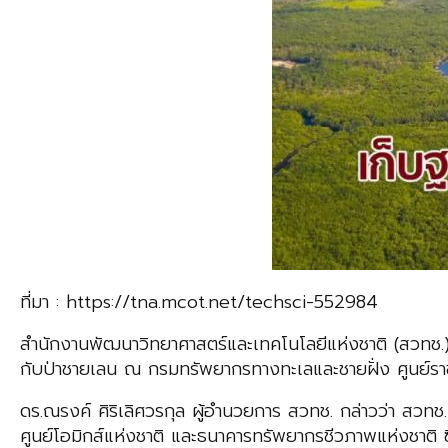
ที่มา : https://tna.mcot.net/techsci-552984
สำนักงานพัฒนาวิทยาศาสตร์และเทคโนโลยีแห่งชาติ (สวทช.)
กับป่าชายเลน ณ กรมทรัพยากรทางทะเลและชายฝั่ง ศูนย์รา
ดร.ณรงค์ ศิริเลิศวรกุล ผู้อำนวยการ สวทช. กล่าวว่า สวทช
ศูนย์โอมิกส์แห่งชาติ และธนาคารทรัพยากรชีวภาพแห่งชาติ 