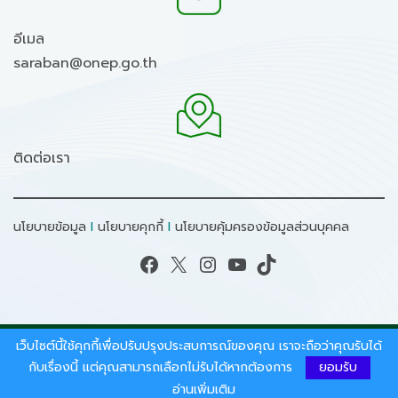
อีเมล
saraban@onep.go.th
ติดต่อเรา
นโยบายข้อมูล
I
นโยบายคุกกี้
I
นโยบายคุ้มครองข้อมูลส่วนบุคคล
Facebook
X
Instagram
YouTube
TikTok
เว็บไซต์นี้ใช้คุกกี้เพื่อปรับปรุงประสบการณ์ของคุณ เราจะถือว่าคุณรับได้
สงวนลิขสิทธิ์ © 2026 - สำนักงานนโยบายและแผน
ทรัพยากรธรรมชาติและสิ่งแวดล้อม.
กับเรื่องนี้ แต่คุณสามารถเลือกไม่รับได้หากต้องการ
ยอมรับ
อ่านเพิ่มเติม