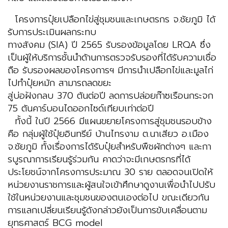
โครงการปุ๋ยเปลือกไข่สู่ชุมชนและเกษตรกร จ.ชัยภูมิ ได้
รับการประเมินผลกระทบ
ทางสังคม (SIA) ปี 2565 รับรองข้อมูลโดย LRQA ซึ่ง
เป็นผู้ให้บริการชั้นนำด้านการตรวจรับรองที่ได้รับความเชื่อ
ถือ รับรองผลของโครงการฯ มีการนำเปลือกไข่และมูลไก่
ไปทำปุ๋ยหมัก สามารถลดขยะ
สู่บ่อฝังกลบ 370 ตันต่อปี ลดการปล่อยก๊าซเรือนกระจก
75 ตันคาร์บอนไดออกไซด์เทียบเท่าต่อปี
ทั้งนี้ ในปี 2566 มีแผนขยายโครงการสู่ชุมชนรอบข้าง
คือ กลุ่มผู้ใช้ปุ๋ยอินทรีย์ บ้านไทรงาม ต.นาเสียว อ.เมือง
จ.ชัยภูมิ ทั้งเรื่องการได้รับปุ๋ยสำหรับพืชผักต่างๆ และกา
รบูรณาการเรียนรู้ร่วมกัน คาดว่าจะมีเกษตรกรที่ได้
ประโยชน์จากโครงการประมาณ 30 ราย ตลอดจนเปิดให้
หน่วยงานราชการและผู้สนใจเข้าศึกษาดูงานเพื่อนำไปปรับ
ใช้ในหน่วยงานและชุมชนของตนเองต่อไป ขณะเดียวกัน
การแลกเปลี่ยนเรียนรู้ดังกล่าวยังเป็นการขับเคลื่อนตาม
ยุทธศาสตร์ BCG model