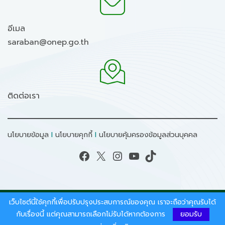
อีเมล
saraban@onep.go.th
ติดต่อเรา
นโยบายข้อมูล
I
นโยบายคุกกี้
I
นโยบายคุ้มครองข้อมูลส่วนบุคคล
Facebook
X
Instagram
YouTube
TikTok
เว็บไซต์นี้ใช้คุกกี้เพื่อปรับปรุงประสบการณ์ของคุณ เราจะถือว่าคุณรับได้
สงวนลิขสิทธิ์ © 2026 - สำนักงานนโยบายและแผน
ทรัพยากรธรรมชาติและสิ่งแวดล้อม.
กับเรื่องนี้ แต่คุณสามารถเลือกไม่รับได้หากต้องการ
ยอมรับ