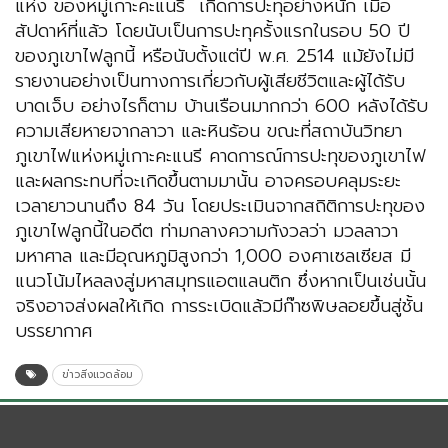
แห่ง ของหมู่เกาะคะแนรี เกิดการปะทุอย่างหนัก เมื่อ
สัปดาห์ที่แล้ว โดยนับเป็นการปะทุครั้งแรกในรอบ 50 ปี
ของภูเขาไฟลูกนี้ หรือนับตั้งแต่ปี พ.ศ. 2514 แม้ยังไม่มี
รายงานอย่างเป็นทางการเกี่ยวกับผู้เสียชีวิตและผู้ได้รับ
บาดเจ็บ อย่างไรก็ตาม บ้านเรือนมากกว่า 600 หลังได้รับ
ความเสียหายจากลาวา และหินร้อน ขณะที่สถาบันวิทยา
ภูเขาไฟแห่งหมู่เกาะคะแนรี คาดการณ์การปะทุของภูเขาไฟ
และผลกระทบที่จะเกิดขึ้นตามมานั้น อาจครอบคลุมระยะ
เวลายาวนานถึง 84 วัน โดยประเมินจากสถิติการปะทุของ
ภูเขาไฟลูกนี้ในอดีต ท่ามกลางความกังวลว่า มวลลาวา
มหาศาล และมีอุณหภูมิสูงกว่า 1,000 องศาเซลเซียส มี
แนวโน้มไหลลงสู่มหาสมุทรแอตแลนติก ซึ่งหากเป็นเช่นนั้น
จริงอาจส่งผลให้เกิด การระเบิดแล้วมีก๊าซพิษลอยขึ้นสู่ชั้น
บรรยากาศ
ข่าวสิ่งแวดล้อม