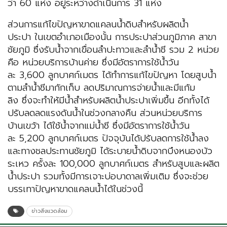
ว่า 60 แห่ง อยู่ระหว่างดำเนินการ 31 แห่ง
ส่วนการแก้ไขปัญหาขาดแคลนน้ำดิบสำหรับผลิตน้ำ
ประปา ในเขตอำเภอเมืองนั้น การประปาส่วนภูมิภาค สาขา
ชัยภูมิ ซึ่งรับน้ำจากเขื่อนลำปะทาวและลำน้ำชี รวม 2 หน่วย
คือ หน่วยบริการบ้านค่าย ซึ่งมีอัตราการใช้น้ำวัน
ละ 3,600 ลูกบาศก์เมตร ได้ทำการแก้ไขปัญหา โดยสูบน้ำ
ตามลำน้ำชีมากักเก็บ ลดปริมาณการจ่ายน้ำและมีแก้ม
ลิง ซึ่งจะทำให้มีน้ำสำหรับผลิตน้ำประปาเพิ่มขึ้น อีกทั้งได้
ปรับลดลดแรงดันน้ำในช่วงกลางคืน ส่วนหน่วยบริการ
บ้านเขว้า ได้ใช้น้ำจากแม่น้ำชี ซึ่งมีอัตราการใช้น้ำวัน
ละ 5,200 ลูกบาศก์เมตร ปัจจุบันได้ปรับลดการใช้น้ำลง
และทางชลประทานชัยภูมิ ได้ระบายน้ำดิบจากบึงหนองบัว
ระเหว ครั้งละ 100,000 ลูกบาศก์เมตร สำหรับสูบและผลิต
น้ำประปา รวมทั้งมีการเจาะบ่อบาดาลเพิ่มเติม ซึ่งจะช่วย
บรรเทาปัญหาขาดแคลนน้ำได้ในช่วงนี้
ข่าวสิ่งแวดล้อม