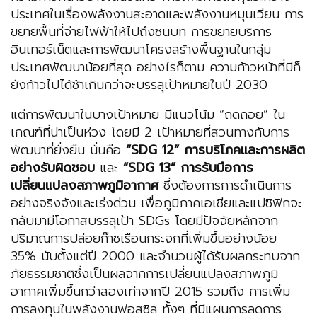
ประเทศในเรื่องพลังงานสะอาดและพลังงานหมุนเวียน การ
ขยายพื้นที่จ่ายไฟฟ้าให้ไปถึงชนบท การขยายบริการ
อินเทอร์เน็ตและการพัฒนาโครงสร้างพื้นฐานในกลุ่ม
ประเทศพัฒนาน้อยที่สุด อย่างไรก็ตาม ความก้าวหน้าที่มีก็
ยังก้าวไปได้ช้าเกินกว่าจะบรรลุเป้าหมายในปี 2030
แต่การพัฒนาในบางเป้าหมาย มีแนวโน้ม “ถดถอย” ใน
เกณฑ์ที่น่าเป็นห่วง โดยมี 2 เป้าหมายที่สวนทางกับการ
พัฒนาที่ยั่งยืน นั่นคือ
“SDG 12” การบริโภคและการผลิต
อย่างรับผิดชอบ
และ
“SDG 13” การรับมือการ
เปลี่ยนแปลงสภาพภูมิอากาศ
ซึ่งต้องการการดำเนินการ
อย่างจริงจังและเร่งด่วน เพื่อภูมิภาคเอเชียและแปซิฟิกจะ
กลับมามีโอกาสบรรลุเป้า SDGs โดยมีปัจจัยหลักจาก
ปริมาณการปล่อยก๊าซเรือนกระจกที่เพิ่มขึ้นอย่างน้อย
35% นับตั้งแต่ปี 2000 และจำนวนผู้ได้รับผลกระทบจาก
ภัยธรรมชาติซึ่งเป็นผลจากการเปลี่ยนแปลงสภาพภูมิ
อากาศเพิ่มขึ้นกว่าสองเท่าจากปี 2015 รวมถึง การเพิ่ม
การลงทุนในพลังงานฟอสซิล ทั้งๆ ที่มีแผนการลดการ