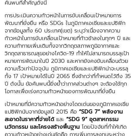
ค้นพบที่สำคัญดังนี้
การประเมินความก้าวหน้าในการขับเคลื่อนเป้าหมายการ
พัฒนาที่ยั่งยืน หรือ SDGs ในภูมิภาคเอเชียและแปซิฟิก
จากข้อมูลทั้ง 60 ประเทศ(เขต) ระบุว่าเนื่องจากความ
ก้าวหน้าในการขับเคลื่อนเป้าหมายที่ก้าวช้าลงในทุกๆ ปี และ
ความท้าทายเพิ่มเติมทั้งจากวิกฤตสภาพภูมิอากาศและ
วิกฤตสาธารณสุขอย่างโควิด-19 ทำให้ไม่สามารถบรรลุเป้า
หมายการพัฒนาในปี 2030 และหากยังคงขับเคลื่อนด้วย
ความเร็วเท่าปัจจุบัน ภูมิภาคเอเชียและแปซิฟิกน่าจะบรรลุ
ทั้ง 17 เป้าหมายได้ในปี 2065 ซึ่งช้ากว่าที่กำหนดไว้ถึง 35
ปี ดังนั้น ข้อค้นพบนี้ยิ่งย้ำว่าภาคส่วนต่างๆ จะต้องใช้ทุก
โอกาสเพื่อเร่งความก้าวหน้าของการพัฒนาที่ยั่งยืน
เป้าหมายที่มีความก้าวหน้าอย่างโดดเด่นของภูมิภาคเอเชีย
แปซิฟิกนับจากข้อมูลปี 2015 คือ
“SDG 7” พลังงาน
สะอาดในราคาที่จ่ายได้
และ
“SDG 9” อุตสาหกรรม
นวัตกรรม และโครงสร้างพื้นฐาน
โดยปัจจัยที่ทำให้เกิด
ความก้าวหน้าอย่างเด่นชัดคือ การเพิ่มการลงทุนระหว่าง