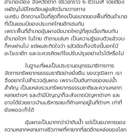
อำเภอเมือง จังหวัดตาก ใช้เวลาราว 6 ชั่วโมง!! โดยต้อง
เผอิญไม่มีใครต้อนฝูงสัตว์มาขวางทาง
นะครับ อีกความเป็นที่สุดก็คงเป็นขนาดของพื้นที่ดินอำเภอ
ที่เป็นแชมป์ของประเทศไทยอีกเช่นกัน
เพราะพื้นที่อำเภออุ้มผางมีขนาดใหญ่ที่สุดเมื่อเทียบกับ
อำเภอใดๆ ในไทย ถ้าถามเล่นๆ เป็นความรู้รอบตัวแล้วจบ
ก็คงผ่านไป แต่ผมสะกิดใจว่า แล้วข้อเท็จจริงนี้บอกใบ้
อะไรเราอีก และจะควรคิดแก้ไขปรับปรุงอย่างไรได้หรือไม่
ในฐานะที่ผมเป็นประธานอนุกรรมาธิการการ
จัดการทรัพยากรธรรมชาติอย่างยั่งยืน ของวุฒิสภา เรา
จึงอยากไปสำรวจอุ้มผาง เพราะเป็นต้นทางของแม่น้ำ
สำคัญ เป็นแหล่งรวมทรัพยากรธรรมชาติและความหลาก
หลายต่างๆ และถ้ามีปัญญาก็จะสังเกตปัญหาต่างๆ และ
อาจได้ช่วยชาวบ้านบริหารขยะที่ค้างคาอยู่ในที่ต่างๆ เท่าที่
ยังพอจะทำได้
อุ้มผางเป็นมากกว่าป่าต้นน้ำ แต่เป็นธนาคารของ
ความหลากหลายทางชีวภาพที่หายากที่สุดอีกแหล่งของโลก