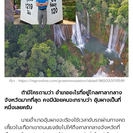
ที่มา : https://mgronline.com/greeninnovation/detail/9650000111599
ถ้ามีใครถามว่า อำเภออะไรที่อยู่ไกลศาลากลาง
จังหวัดมากที่สุด คงมีน้อยคนจะทราบว่า อุ้มผางเป็นที่
หนึ่งเลยครับ
นายอำเภออุ้มผางจะต้องใช้เวลาขับรถผ่านทางคด
เคี้ยวในเทือกเขาถนนธงชัยไปให้ถึงศาลากลางจังหวัดที่