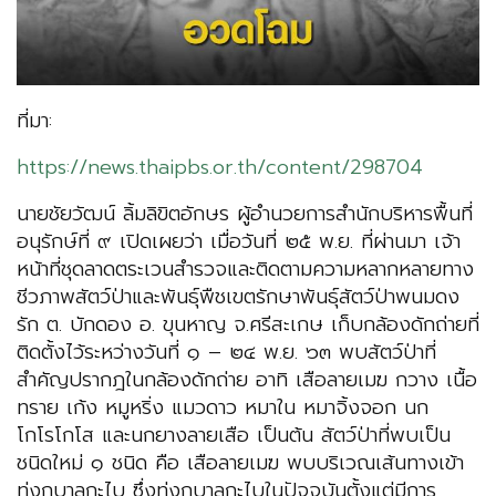
ที่มา:
https://news.thaipbs.or.th/content/298704
นายชัยวัฒน์ ลิ้มลิขิตอักษร​ ผู้อำนวยการสำนักบริหารพื้นที่
อนุรักษ์ที่ ๙ เปิดเผยว่า​ เมื่อวันที่ ๒๕ พ.ย. ที่ผ่านมา เจ้า
หน้าที่ชุดลาดตระเวนสำรวจและติดตามความหลากหลายทาง
ชีวภาพสัตว์ป่าและพันธุ์พืชเขตรักษาพันธุ์สัตว์ป่าพนมดง
รัก ต. บักดอง อ. ขุนหาญ จ.ศรีสะเกษ เก็บกล้องดักถ่ายที่
ติดตั้งไว้ระหว่างวันที่ ๑ – ๒๔ พ.ย. ๖๓ พบสัตว์ป่าที่
สำคัญปรากฎในกล้องดักถ่าย อาทิ เสือลายเมฆ กวาง เนื้อ
ทราย​ เก้ง​ หมูหริ่ง แมวดาว หมาใน​ หมาจิ้งจอก นก
โกโรโกโส และนกยางลายเสือ​ เป็นต้น สัตว์ป่าที่พบเป็น
ชนิดใหม่ ๑ ชนิด คือ เสือลายเมฆ พบบริเวณเส้นทางเข้า
ทุ่งกบาลกะไบ ซึ่งทุ่งกบาลกะไบในปัจจุบันตั้งแต่มีการ